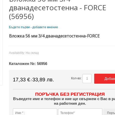
дванадесетостенна - FORCE
(56956)
Бъдете първи - добавете мнение
Вложка 56 мм 3/4 дванадесетостенна-FORCE
Availability:
На склад
Каталожен №:
56956
Добав
Кол-во:
17,33 €
33,89 лв.
/
ПОРЪЧКА БЕЗ РЕГИСТРАЦИЯ
Въведете име и телефон и ние ще свържем с Вас в р
на работния ден.
Поръ