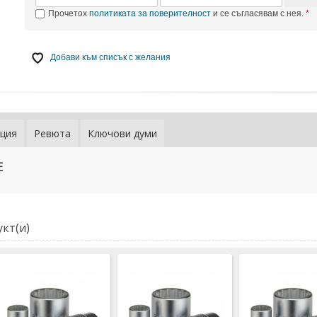
Прочетох
политиката за поверителност
и се съгласявам с нея.
Добави към списък с желания
ция
Ревюта
Ключови думи
Вложка 19 м
E
дванадесет
FORCE (569
8,60 € / 16,8
4,40 € / 8,61
Добави към 
кт(и)
желания
Вложка 21 м
дванадесет
FORCE (569
9,20 € / 17,9
4,70 € / 9,19
Добави към 