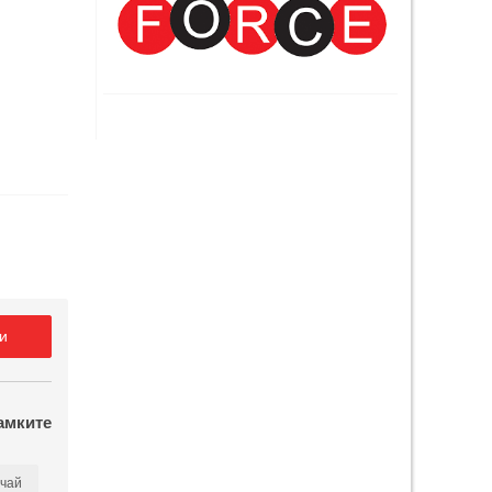
и
амките
чай