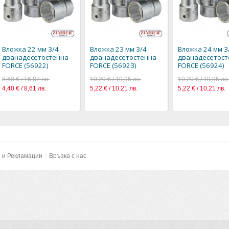
желания
Вложка 22 м
дванадесет
FORCE (569
8,60 € / 16,8
4,40 € / 8,61
Вложка 22 мм 3/4
Вложка 23 мм 3/4
Вложка 24 мм 3
Добави към 
дванадесетостенна -
дванадесетостенна -
дванадесетост
желания
FORCE (56922)
FORCE (56923)
FORCE (56924)
8,60 € / 16,82 лв.
10,20 € / 19,95 лв.
10,20 € / 19,95 лв.
4,40 € / 8,61 лв.
5,22 € / 10,21 лв.
5,22 € / 10,21 лв.
и и Рекламации
Връзка с нас