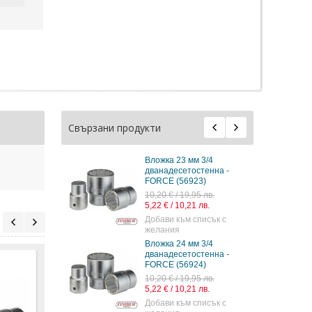
Свързани продукти
м 3/4
Вложка 23 мм 3/4
остенна -
дванадесетостенна -
19)
FORCE (56923)
2 лв.
10,20 € / 19,95 лв.
 лв.
5,22 € / 10,21 лв.
списък с
Добави към списък с
желания
м 3/4
Вложка 24 мм 3/4
остенна -
дванадесетостенна -
21)
FORCE (56924)
9 лв.
10,20 € / 19,95 лв.
 лв.
5,22 € / 10,21 лв.
списък с
Добави към списък с