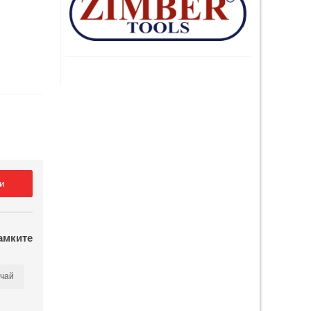
и
амките
чай