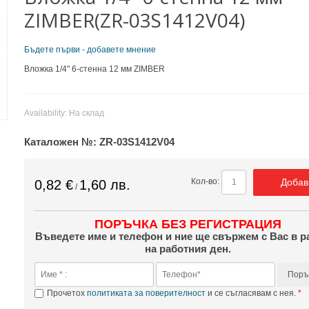
ZIMBER(ZR-03S1412V04)
Бъдете първи - добавете мнение
Вложка 1/4" 6-стенна 12 мм ZIMBER
Availability:
На склад
Каталожен №:
ZR-03S1412V04
Добав
Кол-во:
0,82 €
1,60 лв.
/
ПОРЪЧКА БЕЗ РЕГИСТРАЦИЯ
Въведете име и телефон и ние ще свържем с Вас в р
на работния ден.
Поръ
Прочетох
политиката за поверителност
и се съгласявам с нея.