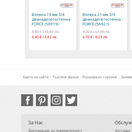
Вложка 19 мм 3/4
Вложка 21 мм 3/4
дванадесетостенна -
дванадесетостенна -
FORCE (56919)
FORCE (56921)
8,60 € / 16,82 лв.
9,20 € / 17,99 лв.
4,40 € / 8,61 лв.
4,70 € / 9,19 лв.
Карта на сайта
Търсени фрази
Разширено търсене
Заявк
За Нас
Обслуж
Декларация за поверителност
Доставка