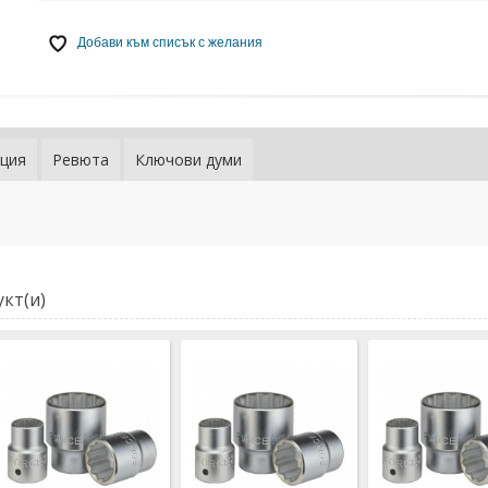
Добави към списък с желания
ция
Ревюта
Ключови думи
Вложка 19 м
дванадесет
FORCE (569
8,60 € / 16,8
4,40 € / 8,61
кт(и)
Добави към 
желания
Вложка 21 м
дванадесет
FORCE (569
9,20 € / 17,9
4,70 € / 9,19
Добави към 
желания
Вложка 22 м
дванадесет