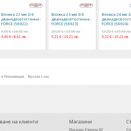
FORCE (569
8,60 € / 16,8
4,40 € / 8,61
Вложка 22 мм 3/4
Вложка 23 мм 3/4
Вложка 24 мм 3
дванадесетостенна -
дванадесетостенна -
дванадесетост
Добави към 
FORCE (56922)
FORCE (56923)
FORCE (56924)
желания
8,60 € / 16,82 лв.
10,20 € / 19,95 лв.
10,20 € / 19,95 лв.
4,40 € / 8,61 лв.
5,22 € / 10,21 лв.
5,22 € / 10,21 лв.
и и Рекламации
Връзка с нас
ване на клиенти
Магазини
С
Магазин Европа 82
Сп