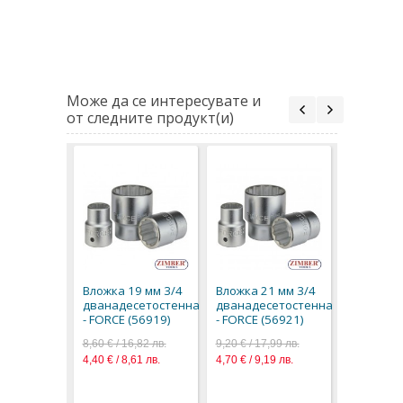
Може да се интересувате и
от следните продукт(и)
Вложка 2
дванаде
- FORCE (
Вложка 19 мм 3/4
Вложка 21 мм 3/4
8,60 € / 16
дванадесетостенна
дванадесетостенна
4,40 € / 8,
- FORCE (56919)
- FORCE (56921)
8,60 € / 16,82 лв.
9,20 € / 17,99 лв.
4,40 € / 8,61 лв.
4,70 € / 9,19 лв.