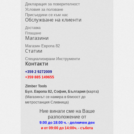
Декларация за поверителност
Условия за ползване
Присъедини се към нас
Обслужване на клиенти
Доставка
Плащане
Магазини
Магазин Европа 82
Статии
Специализирани Инструменти
Контакти
+359 2 9272009
+359 885 149655
Zimber Tools
Бул. Европа 82,
София, България (
карта
)
(Магазинът се намира в близост до
метростанция Сливница)
Ние винаги сме на Ваше
разположение от
9:00 до 18:00 ч. - делничен ден
и от 09
:00 до 14:00ч. - събота