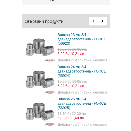
Свързани продукти
Вложка 23 мм 3/4
а - FORCE
дванадесетостенна - FORCE
(56923)
10,20 € / 19,95 лв.
5,22 € / 10,21 лв.
 с желания
Добави към списък с желания
Вложка 24 мм 3/4
а - FORCE
дванадесетостенна - FORCE
(56924)
10,20 € / 19,95 лв.
5,22 € / 10,21 лв.
 с желания
Добави към списък с желания
Вложка 25 мм 3/4
а - FORCE
дванадесетостенна - FORCE
(56925)
11,40 € / 22,30 лв.
5,83 € / 11,40 лв.
 с желания
Добави към списък с желания