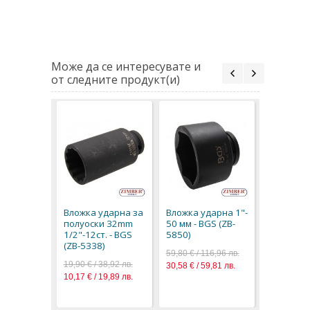
Може да се интересувате и
от следните продукт(и)
Вложка у
60 мм (ZB
89,70 € / 1
Вложка ударна за
Вложка ударна 1"-
45,86 € / 8
полуоски 32mm
50 мм - BGS (ZB-
1/2"-12ст. - BGS
5850)
(ZB-5338)
59,80 € / 116,96 лв.
19,90 € / 38,92 лв.
30,58 € / 59,81 лв.
10,17 € / 19,89 лв.