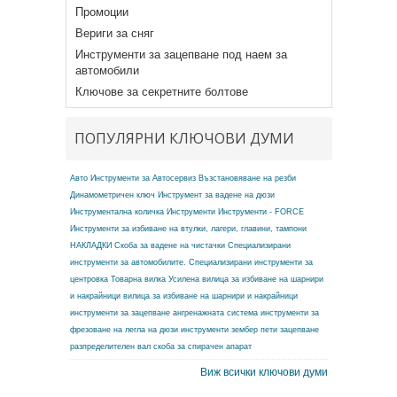
Промоции
Вериги за сняг
Инструменти за зацепване под наем за
автомобили
Ключове за секретните болтове
ПОПУЛЯРНИ КЛЮЧОВИ ДУМИ
Авто Инструменти за Автосервиз
Възстановяване на резби
Динамометричен ключ
Инструмент за вадене на дюзи
Инструментална количка
Инструменти
Инструменти - FORCE
Инструменти за избиване на втулки, лагери, главини, тампони
НАКЛАДКИ
Скоба за вадене на чистачки
Специализирани
инструменти за автомобилите.
Специализирани инструменти за
центровка
Товарна вилка
Усилена вилица за избиване на шарнири
и накрайници
вилица за избиване на шарнири и накрайници
инструменти за зацепване ангренажната система
инструменти за
фрезоване на легла на дюзи
инструменти зембер
пети зацепване
разпределителен вал
скоба за спирачен апарат
Виж всички ключови думи