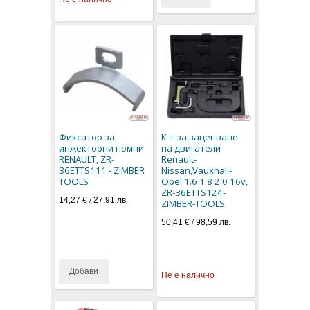
Фиксатор за
К-т за зацепване
инжекторни помпи
на двигатели
RENAULT, ZR-
Renault-
36ETTS111 - ZIMBER
Nissan,Vauxhall-
TOOLS
Opel 1.6 1.8 2.0 16v,
ZR-36ETTS124-
14,27 €
/
27,91 лв.
ZIMBER-TOOLS.
50,41 €
/
98,59 лв.
Добави
Не е налично