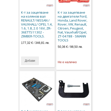
К-т за зацепване
К-т за зацепване
на колянов вал
на двигатели Ford,
RENAULT/ NISSAN /
Honda, Land Rover,
VAUXHALL/ OPEL 1.4,
Rover, VW, Renault,
1.6, 1.8, 2.0 16V, ZR-
Citroen, Peugeot,
36ETTS11302 -
Fiat, Vauxhall/Opel,
ZIMBER-TOOLS.
ZT-04788 - SMANN
TOOLS
177,32 €
/
346,81 лв.
50,36 €
/
98,50 лв.
Добави
Не е налично