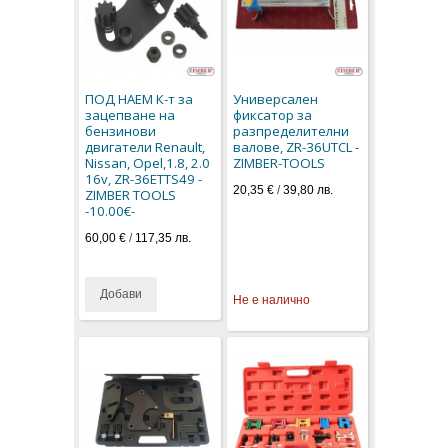
ПОД НАЕМ К-т за
Универсален
зацепване на
фиксатор за
бензинови
разпределителни
двигатели Renault,
валове, ZR-36UTCL -
Nissan, Opel,1.8, 2.0
ZIMBER-TOOLS
16v, ZR-36ETTS49 -
20,35 €
/
39,80 лв.
ZIMBER TOOLS
-10.00€-
60,00 €
/
117,35 лв.
Добави
Не е налично