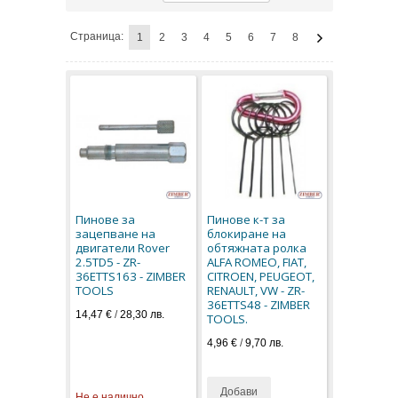
Страница:
1
2
3
4
5
6
7
8
Пинове за
Пинове к-т за
зацепване на
блокиране на
двигатели Rover
обтяжната ролка
2.5TD5 - ZR-
ALFA ROMEO, FIAT,
36ETTS163 - ZIMBER
CITROEN, PEUGEOT,
TOOLS
RENAULT, VW - ZR-
36ETTS48 - ZIMBER
14,47 €
/
28,30 лв.
TOOLS.
4,96 €
/
9,70 лв.
Добави
Не е налично