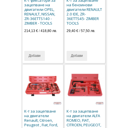
К-т фиксатори за
К-т за зацепване
зацепване на
на бензинови
двигатели OPEL,
двигатели RENAULT
RENAULT, NISSAN,
2.0 IDE, ZR-
ZR-36ETTS140 -
36ETTS45- ZIMBER
ZIMBER - TOOLS
TOOLS
214,13 €
/
418,80 лв.
29,40 €
/
57,50 лв.
Добави
Добави
К-т за зацепване
К-т за зацепване
на двигатели
на двигатели ALFA
Renault, Citroen,
ROMEO, FIAT,
Peugeot , Fiat, Ford,
CITROEN, PEUGEOT,