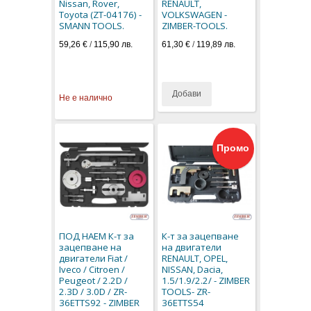
Nissan, Rover,
RENAULT,
Toyota (ZT-04176) -
VOLKSWAGEN -
SMANN TOOLS.
ZIMBER-TOOLS.
59,26 €
/
115,90 лв.
61,30 €
/
119,89 лв.
Добави
Не е налично
Промо
ПОД НАЕМ К-т за
К-т за зацепване
зацепване на
на двигатели
двигатели Fiat /
RENAULT, OPEL,
Iveco / Citroen /
NISSAN, Dacia,
Peugeot / 2.2D /
1.5/1.9/2.2/ - ZIMBER
2.3D / 3.0D / ZR-
TOOLS- ZR-
36ETTS92 - ZIMBER
36ETTS54