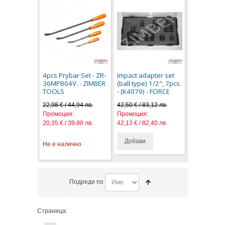
4pcs Prybar Set - ZR-
Impact adapter set
36MPB04V. - ZIMBER
(ball type) 1/2", 7pcs.
TOOLS
- (K4079) - FORCE
22,98 € / 44,94 лв.
42,50 € / 83,12 лв.
Промоция:
Промоция:
20,35 € / 39,80 лв.
42,13 € / 82,40 лв.
Добави
Не е налично
Подреди по
Страница: