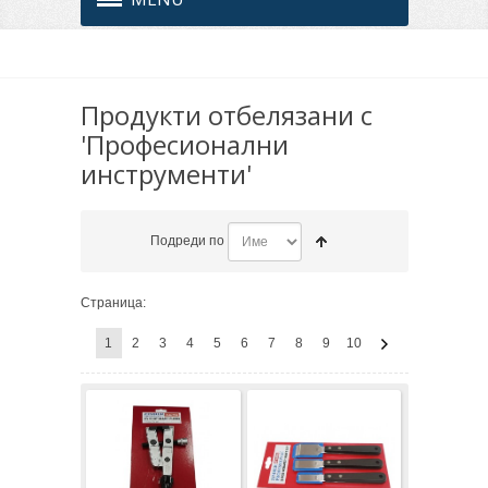
Продукти отбелязани с
'Професионални
инструменти'
Подреди по
Страница:
1
2
3
4
5
6
7
8
9
10