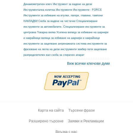
Динамометричен ключ
Инструмент за вадене на дюзи
Инструментална количка
Инструменти
Инструменти - FORCE
Инструменти за избиване на втулки, лагери, главини, тампони
НАКЛАДКИ
Скоба за вадене на чистачки
Специализирани
инструменти за автомобилите.
Специализирани инструменти за
центровка
Товарна вилка
Усилена вилица за избиване на шарнири
и накрайници
вилица за избиване на шарнири и накрайници
инструменти за зацепване ангренажната система
инструменти за
фрезоване на легла на дюзи
инструменти зембер
пети зацепване
разпределителен вал
скоба за спирачен апарат
Виж всички ключови думи
Карта на сайта
Търсени фрази
Разширено търсене
Заявки и Рекламации
Връзка с нас