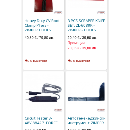
Heavy Duty CV Boot
3 PCS SCRAPER KNIFE
Clamp Pliers -
SET, ZL-6089K -
ZIMBER TOOLS.
ZIMBER - TOOLS.
40,80 €
/
79,80 лв.
20,40 € / 39,90 лв.
Промоция:
20,35 € / 39,80 лв.
Не е налично
Не е налично
Circuit Tester 3-
Автотенекеджийски
48V,88427- FORCE
инструмент-ZIMBER