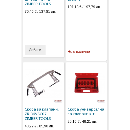
ZIMBER TOOLS.
101,13 €
/
197,79 лв.
70,46 €
/
137,81 лв.
Добави
Не е налично
Скоба за клапани,
Скоба универсална
ZR-36VSC07 -
за клапани к-т
ZIMBER TOOLS
25,16 €
/
49,21 лв.
43,92 €
/
85,90 лв.