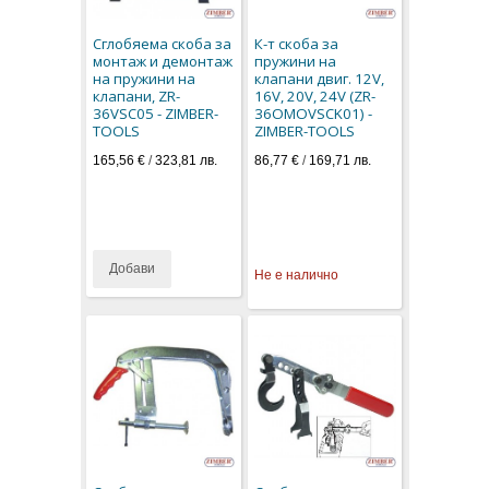
Сглобяема скоба за
К-т скоба за
монтаж и демонтаж
пружини на
на пружини на
клапани двиг. 12V,
клапани, ZR-
16V, 20V, 24V (ZR-
36VSC05 - ZIMBER-
36OMOVSCK01) -
TOOLS
ZIMBER-TOOLS
165,56 €
/
323,81 лв.
86,77 €
/
169,71 лв.
Добави
Не е налично