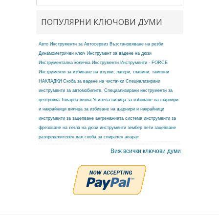
ПОПУЛЯРНИ КЛЮЧОВИ ДУМИ
Авто Инструменти за Автосервиз
Възстановяване на резби
Динамометричен ключ
Инструмент за вадене на дюзи
Инструментална количка
Инструменти
Инструменти - FORCE
Инструменти за избиване на втулки, лагери, главини, тампони
НАКЛАДКИ
Скоба за вадене на чистачки
Специализирани
инструменти за автомобилите.
Специализирани инструменти за
центровка
Товарна вилка
Усилена вилица за избиване на шарнири
и накрайници
вилица за избиване на шарнири и накрайници
инструменти за зацепване ангренажната система
инструменти за
фрезоване на легла на дюзи
инструменти зембер
пети зацепване
разпределителен вал
скоба за спирачен апарат
Виж всички ключови думи