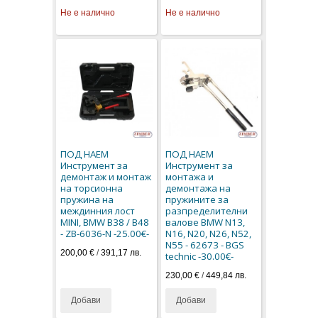
Не е налично
Не е налично
ПОД НАЕМ
ПОД НАЕМ
Инструмент за
Инструмент за
демонтаж и монтаж
монтажа и
на торсионна
демонтажа на
пружина на
пружините за
междинния лост
разпределителни
MINI, BMW B38 / B48
валове BMW N13,
- ZB-6036-N -25.00€-
N16, N20, N26, N52,
N55 - 62673 - BGS
200,00 €
/
391,17 лв.
technic -30.00€-
230,00 €
/
449,84 лв.
Добави
Добави