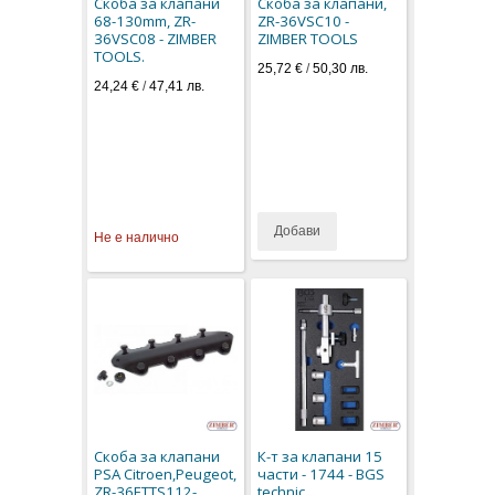
Скоба за клапани
Скоба за клапани,
68-130mm, ZR-
ZR-36VSC10 -
36VSC08 - ZIMBER
ZIMBER TOOLS
TOOLS.
25,72 €
/
50,30 лв.
24,24 €
/
47,41 лв.
Добави
Не е налично
Скоба за клапани
К-т за клапани 15
PSA Citroen,Peugeot,
части - 1744 - BGS
ZR-36ETTS112-
technic