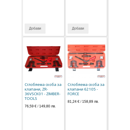
Добави
Добави
Сглобяема скоба за
Сглобяема скоба за
клапани, ZR-
клапани 62105 -
36VSCK01 - ZIMBER-
FORCE
TOOLS
81,24 €
/
158,89 лв.
76,59 €
/
149,80 лв.