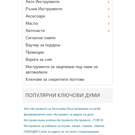
Авто Инструменти
Ръчни Инструменти
Аксесоари
Масла
Авточасти
Сигнални лампи
Ваучер за подарък
Промоции
Вериги за сняг
Инструменти за зацепване под наем за
автомобили
Ключове за секретните болтове
ПОПУЛЯРНИ КЛЮЧОВИ ДУМИ
Авто Инструменти за Автосервиз
Възстановяване на резби
Динамометричен ключ
Инструмент за вадене на дюзи
Инструментална количка
Инструменти
Инструменти - FORCE
Инструменти за избиване на втулки, лагери, главини, тампони
НАКЛАДКИ
Скоба за вадене на чистачки
Специализирани