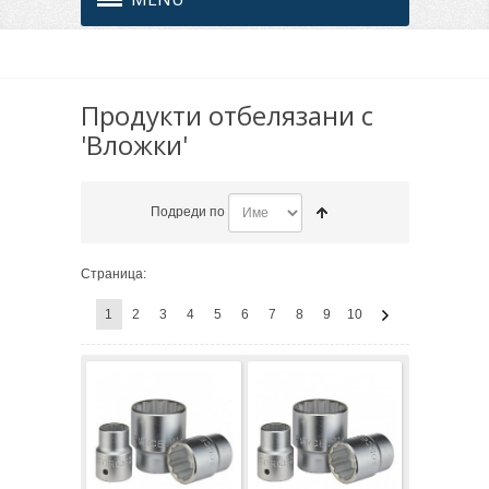
Продукти отбелязани с
'Вложки'
Подреди по
Страница:
1
2
3
4
5
6
7
8
9
10