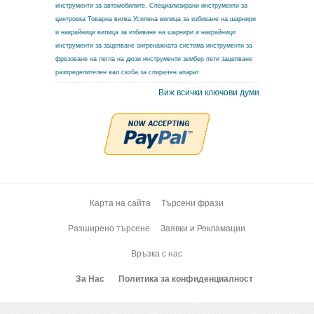
инструменти за автомобилите.
Специализирани инструменти за
центровка
Товарна вилка
Усилена вилица за избиване на шарнири
и накрайници
вилица за избиване на шарнири и накрайници
инструменти за зацепване ангренажната система
инструменти за
фрезоване на легла на дюзи
инструменти зембер
пети зацепване
разпределителен вал
скоба за спирачен апарат
Виж всички ключови думи
Карта на сайта
Търсени фрази
Разширено търсене
Заявки и Рекламации
Връзка с нас
За Нас
Политика за конфиденциалност