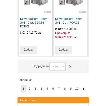
Drive socket 34mm
Drive socket 35mm
3/4 12 pt. 56934-
3/4 12pt - FORCE
FORCE
9,40 € / 18,38 лв.
8,03 €
/
15,71 лв.
Промоция:
9,36 € / 18,31 лв.
Добави
Добави
Подреди по
Страница:
1
2
3
4
5
6
7
8
9
10
Категории