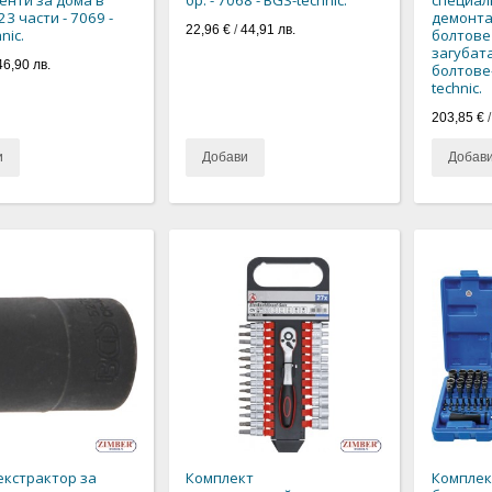
23 части - 7069 -
демонта
22,96 €
/
44,91 лв.
nic.
болтове
загубат
46,90 лв.
болтове-
technic.
203,85 €
и
Добави
Добав
екстрактор за
Комплект
Комплек