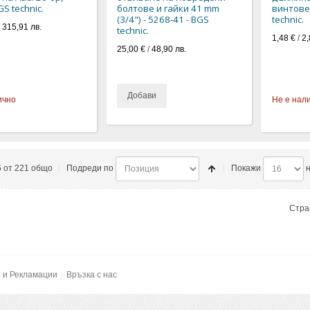
GS technic.
болтове и гайки 41 mm
винтовер
(3/4") - 5268-41 - BGS
technic.
/
315,91 лв.
technic.
1,48 €
/
2,
25,00 €
/
48,90 лв.
Добави
ично
Не е нал
6 от 221 общо
Подреди по
Покажи
н
Стра
и и Рекламации
Връзка с нас