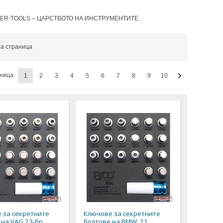
. ZIMBER-TOOLS – ЦАРСТВОТО НА ИНСТРУМЕНТИТЕ.
а страница
ница:
1
2
3
4
5
6
7
8
9
10
 за секретните
Ключове за секретните
на VAG 23-бр.
болтове на BMW, 21