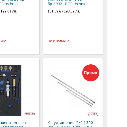
GS-technic.
бр-8932 - BGS-technic.
/
199,81 лв.
101,59 €
/
198,69 лв.
ично
Не е налично
Промо
ален комплект
К-т удължение (1/4") 300,
ни вложки за
380, 450 mm. 3 -бр.- 6854 -