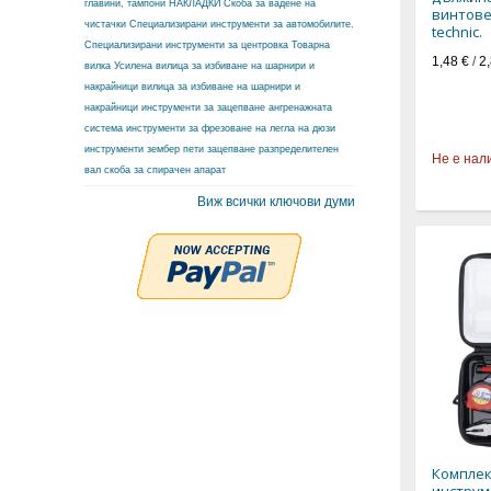
главини, тампони
НАКЛАДКИ
Скоба за вадене на
винтове
чистачки
Специализирани инструменти за автомобилите.
technic.
Специализирани инструменти за центровка
Товарна
1,48 €
/
2,
вилка
Усилена вилица за избиване на шарнири и
накрайници
вилица за избиване на шарнири и
накрайници
инструменти за зацепване ангренажната
система
инструменти за фрезоване на легла на дюзи
инструменти зембер
пети зацепване разпределителен
Не е нал
вал
скоба за спирачен апарат
Виж всички ключови думи
Комплек
инструм