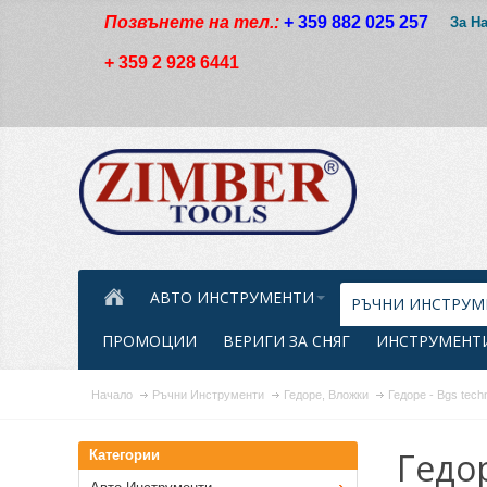
Позвънете на тел.:
+ 359 882 025 257
За Н
+ 359 2 928 6441
АВТО ИНСТРУМЕНТИ
РЪЧНИ ИНСТРУМ
ПРОМОЦИИ
ВЕРИГИ ЗА СНЯГ
ИНСТРУМЕНТИ
Начало
Ръчни Инструменти
Гедоре, Вложки
Гедоре - Bgs tech
Гедор
Категории