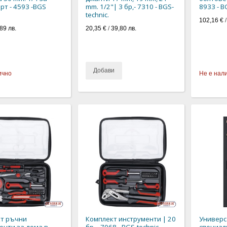
рт - 4593 -BGS
mm. 1/2"| 3 бр,- 7310 - BGS-
8933 - B
technic.
102,16 €
89 лв.
20,35 €
/
39,80 лв.
Добави
ично
Не е нал
т ръчни
Комплект инструменти | 20
Универс
енти за дома в
бр. - 7068 - BGS-technic.
специал