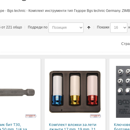
оре - Bgs technic - Комплект инструменти тип Гедоре Bgs technic Germany
6 от 221 общо
Подреди по
Покажи
н
Стра
ик бит T30,
Комплект вложки за лети
Ключове
 50 mm. 1/4 за
джанти 17 mm, 19 mm, 21
болтове 