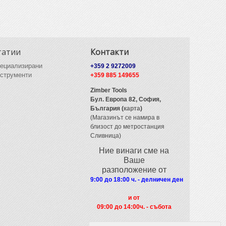
татии
Контакти
ециализирани
+359 2 9272009
струменти
+359 885 149655
Zimber Tools
Бул. Европа 82,
София,
България (
карта
)
(Магазинът се намира в
близост до метростанция
Сливница)
Ние винаги сме на
Ваше
разположение от
9:00 до 18:00 ч. - делничен ден
и от
09
:00 до 14:00ч. - събота