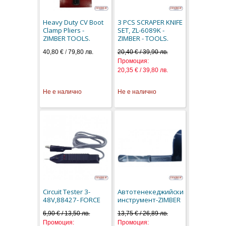
Heavy Duty CV Boot
3 PCS SCRAPER KNIFE
Clamp Pliers -
SET, ZL-6089K -
ZIMBER TOOLS.
ZIMBER - TOOLS.
40,80 €
/
79,80 лв.
20,40 € / 39,90 лв.
Промоция:
20,35 € / 39,80 лв.
Не е налично
Не е налично
Circuit Tester 3-
Автотенекеджийски
48V,88427- FORCE
инструмент-ZIMBER
6,90 € / 13,50 лв.
13,75 € / 26,89 лв.
Промоция:
Промоция: