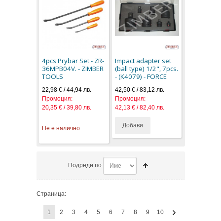
4pcs Prybar Set - ZR-
Impact adapter set
36MPB04V. - ZIMBER
(ball type) 1/2", 7pcs.
TOOLS
- (K4079) - FORCE
22,98 € / 44,94 лв.
42,50 € / 83,12 лв.
Промоция:
Промоция:
20,35 € / 39,80 лв.
42,13 € / 82,40 лв.
Добави
Не е налично
Подреди по
Страница:
1
2
3
4
5
6
7
8
9
10