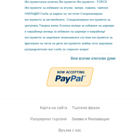
Инструментална количка
Инструменти
Инструменти - FORCE
Инструменти за избиване на втулки, лагери, главини, тампони
НАКЛАДКИ
Скоба за вадене на чистачки
Специализирани
инструменти за автомобилите.
Специализирани инструменти за
центровка
Товарна вилка
Усилена вилица за избиване на шарнири
и накрайници
вилица за избиване на шарнири и накрайници
инструменти за зацепване ангренажната система
инструменти за
фрезоване на легла на дюзи
инструменти зембер
пети зацепване
разпределителен вал
скоба за спирачен апарат
Виж всички ключови думи
Карта на сайта
Търсени фрази
Разширено търсене
Заявки и Рекламации
Връзка с нас