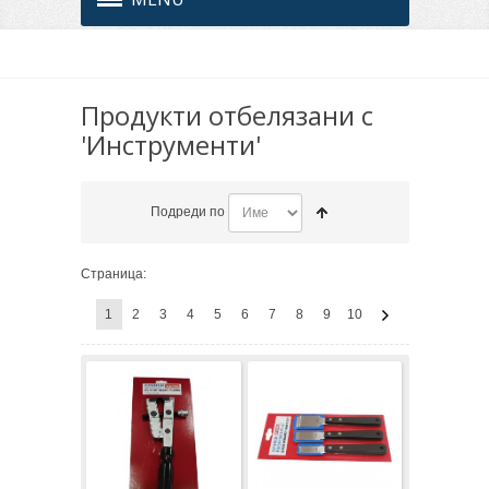
Продукти отбелязани с
'Инструменти'
Подреди по
Страница:
1
2
3
4
5
6
7
8
9
10