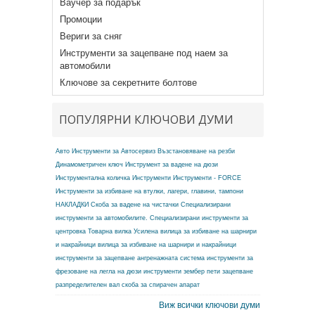
Ваучер за подарък
Промоции
Вериги за сняг
Инструменти за зацепване под наем за
автомобили
Ключове за секретните болтове
ПОПУЛЯРНИ КЛЮЧОВИ ДУМИ
Авто Инструменти за Автосервиз
Възстановяване на резби
Динамометричен ключ
Инструмент за вадене на дюзи
Инструментална количка
Инструменти
Инструменти - FORCE
Инструменти за избиване на втулки, лагери, главини, тампони
НАКЛАДКИ
Скоба за вадене на чистачки
Специализирани
инструменти за автомобилите.
Специализирани инструменти за
центровка
Товарна вилка
Усилена вилица за избиване на шарнири
и накрайници
вилица за избиване на шарнири и накрайници
инструменти за зацепване ангренажната система
инструменти за
фрезоване на легла на дюзи
инструменти зембер
пети зацепване
разпределителен вал
скоба за спирачен апарат
Виж всички ключови думи