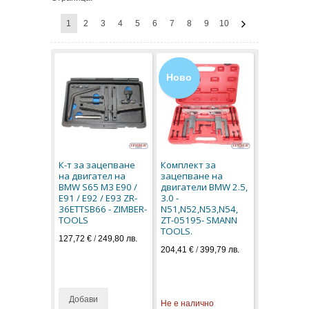
1
2
3
4
5
6
7
8
9
10
Ново
К-т за зацепване
Комплект за
на двигател на
зацепване на
BMW S65 M3 E90 /
двигатели BMW 2.5,
E91 / E92 / E93 ZR-
3.0 -
36ETTSB66 - ZIMBER-
N51,N52,N53,N54,
TOOLS
ZT-05195- SMANN
TOOLS.
127,72 €
/
249,80 лв.
204,41 €
/
399,79 лв.
Добави
Не е налично