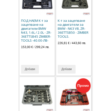
ПОД НАЕМ К-т за
К-т за зацепване
зацепване на
на двигатели за
двигатели BMW
BMW - N63 V8, ZR-
N43, 1.6L / 2.0L - ZR-
36ETTSB50 - ZIMBER
36ETTSB45 ZIMBER-
TOOLS.
TOOLS -40.00-ЛВ-
226,81 €
/
443,60 лв.
153,00 €
/
299,24 лв.
Добави
Добави
Промо