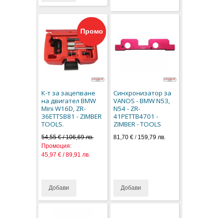
Промо
К-т за зацепване
Синхронизатор за
на двигател BMW
VANOS - BMW N53,
Mini W16D, ZR-
N54 - ZR-
36ETTSB81 - ZIMBER
41PETTB4701 -
TOOLS.
ZIMBER - TOOLS
54,55 € / 106,69 лв.
81,70 €
/
159,79 лв.
Промоция:
45,97 € / 89,91 лв.
Добави
Добави