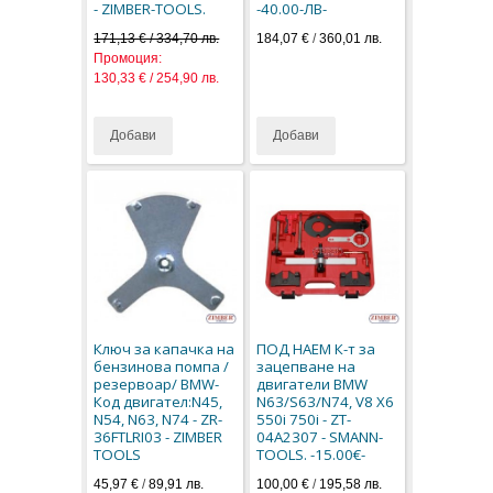
- ZIMBER-TOOLS.
-40.00-ЛВ-
171,13 € / 334,70 лв.
184,07 €
/
360,01 лв.
Промоция:
130,33 € / 254,90 лв.
Добави
Добави
Ключ за капачкa на
ПОД НАЕМ К-т за
бензинова помпа /
зацепване на
резервоар/ BMW-
двигатели BMW
Код двигател:N45,
N63/S63/N74, V8 X6
N54, N63, N74 - ZR-
550i 750i - ZT-
36FTLRI03 - ZIMBER
04A2307 - SMANN-
TOOLS
TOOLS. -15.00€-
45,97 €
/
89,91 лв.
100,00 €
/
195,58 лв.