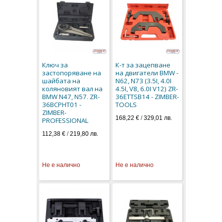
Ключ за
К-т за зацепване
застопоряване на
на двигатели BMW -
шайбата на
N62, N73 (3.5I, 4.0I
коляновият вал на
4.5I, V8, 6.0I V12) ZR-
BMW N47, N57. ZR-
36ETTSB14 - ZIMBER-
36BCPHT01 -
TOOLS
ZIMBER-
168,22 €
/
329,01 лв.
PROFESSIONAL
112,38 €
/
219,80 лв.
Не е налично
Не е налично