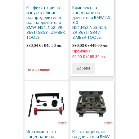
К-т фиксатори за
Комплект за
изпускателния
зацепване на
разпределителен
двигатели BMW 2.5,
вал на двигатели
3.0 -
BMW- N51, N52, ZR-
N51,N52,N53,N54,
36ETTSB58 - ZIMBER
ZR-36ETTSB47-
TOOLS
ZIMBER-TOOLS.
330,04 €
/
645,50 лв.
230,03 € / 449,90 лв.
Промоция:
99,90 € / 195,39 лв.
Добави
Не е налично
Инструмент за
K-т за зацепване
зацепване на
на двигатели BMW