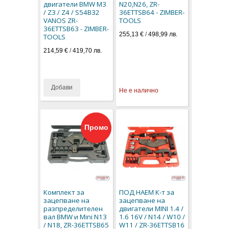
двигатели BMW M3
N20,N26, ZR-
/ Z3 / Z4 / S54B32
36ETTSB64 - ZIMBER-
VANOS ZR-
TOOLS
36ETTSB63 - ZIMBER-
255,13 €
/
498,99 лв.
TOOLS
214,59 €
/
419,70 лв.
Добави
Не е налично
Промо
Комплект за
ПОД НАЕМ К-т за
зацепване на
зацепване на
разпределителен
двигатели MINI 1.4 /
вал BMW и Mini N13
1.6 16V / N14 / W10 /
/ N18, ZR-36ETTSB65
W11 / ZR-36ETTSB16