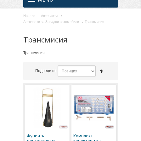
Начало
Авточасти
Авточасти за Западни автомобили
Трансмисия
Трансмисия
Трансмисия
Подреди по
Фуния за
Комплект
монтиране на
конектори за