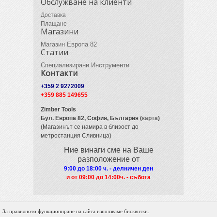
Обслужване на клиенти
Доставка
Плащане
Магазини
Магазин Европа 82
Статии
Специализирани Инструменти
Контакти
+359 2 9272009
+359 885 149655
Zimber Tools
Бул. Европа 82,
София, България (
карта
)
(Магазинът се намира в близост до
метростанция Сливница)
Ние винаги сме на Ваше
разположение от
9:00 до 18:00 ч. - делничен ден
и от 09
:00 до 14:00ч. - събота
За правилното функциониране на сайта използваме бисквитки.
© 2012 Zimber Tools. All Rights Reserved.