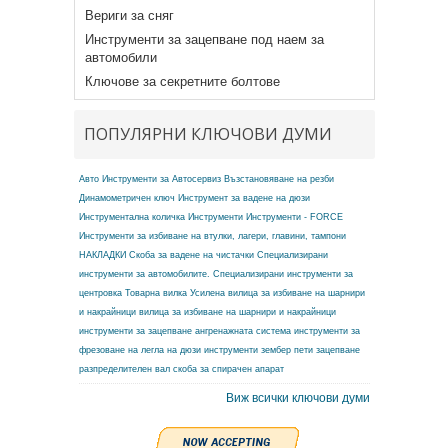
Вериги за сняг
Инструменти за зацепване под наем за
автомобили
Ключове за секретните болтове
ПОПУЛЯРНИ КЛЮЧОВИ ДУМИ
Авто Инструменти за Автосервиз
Възстановяване на резби
Динамометричен ключ
Инструмент за вадене на дюзи
Инструментална количка
Инструменти
Инструменти - FORCE
Инструменти за избиване на втулки, лагери, главини, тампони
НАКЛАДКИ
Скоба за вадене на чистачки
Специализирани
инструменти за автомобилите.
Специализирани инструменти за
центровка
Товарна вилка
Усилена вилица за избиване на шарнири
и накрайници
вилица за избиване на шарнири и накрайници
инструменти за зацепване ангренажната система
инструменти за
фрезоване на легла на дюзи
инструменти зембер
пети зацепване
разпределителен вал
скоба за спирачен апарат
Виж всички ключови думи