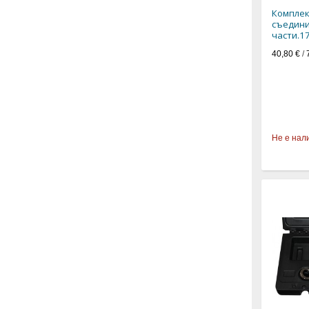
Комплек
съедини
части.17
40,80 €
/
Не е нал