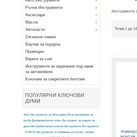
Авто Инструменти
Ръчни Инструменти
Инструменти з
Аксесоари
Масла
Точки 1 до 1
Авточасти
Сигнални лампи
Ваучер за подарък
Промоции
Вериги за сняг
Инструменти за зацепване под наем
за автомобили
Ключове за секретните болтове
ПОПУЛЯРНИ КЛЮЧОВИ
ДУМИ
Авто Инструменти за Автосервиз
Възстановяване на
резби
Динамометричен ключ
Инструмент за вадене на
дюзи
Инструментална количка
Инструменти
Инструменти
Универс
- FORCE
Инструменти за избиване на втулки, лагери,
монтаж,