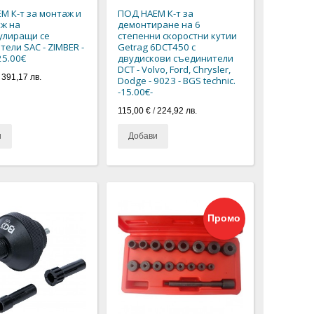
М К-т за монтаж и
ПОД НАЕМ К-т за
ж на
демонтиране на 6
улиращи се
степенни скоростни кутии
ели SAC - ZIMBER -
Getrag 6DCT450 с
25.00€
двудискови съединители
DCT - Volvo, Ford, Chrysler,
/
391,17 лв.
Dodge - 9023 - BGS technic.
-15.00€-
115,00 €
/
224,92 лв.
и
Добави
Промо