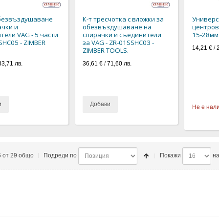
обезвъздушаване
К-т тресчотка с вложки за
Универс
ачки и
обезвъздушаване на
центров
тели VAG - 5 части
спирачки и съединители
15-28мм 
SHC05 - ZIMBER
за VAG - ZR-01SSHC03 -
14,21 €
/
ZIMBER TOOLS.
83,71 лв.
36,61 €
/
71,60 лв.
и
Добави
Не е нал
6 от 29 общо
Подреди по
Покажи
на