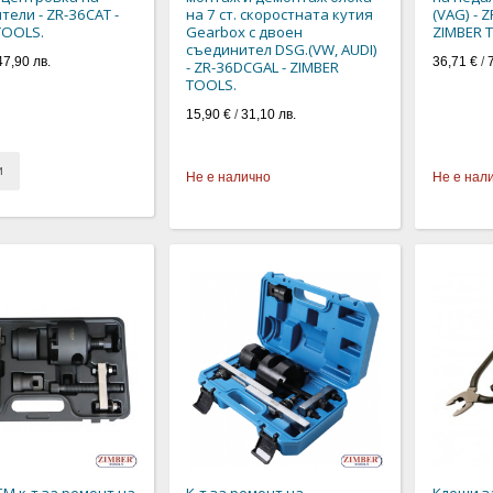
тели - ZR-36CAT -
на 7 ст. скоростната кутия
(VAG) - 
TOOLS.
Gearbox с двоен
ZIMBER 
съединител DSG.(VW, AUDI)
47,90 лв.
36,71 €
/
- ZR-36DCGAL - ZIMBER
TOOLS.
15,90 €
/
31,10 лв.
и
Не е налично
Не е нал
М к-т за ремонт на
К-т за ремонт на
Клещи з