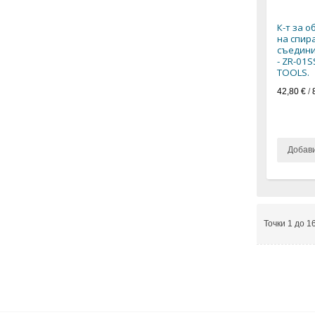
К-т за 
на спир
съедини
- ZR-01S
TOOLS.
42,80 €
/
Добав
Точки 1 до 1