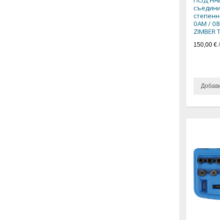
съедини
степенн
0AM / 08
ZIMBER T
150,00 €
Добав