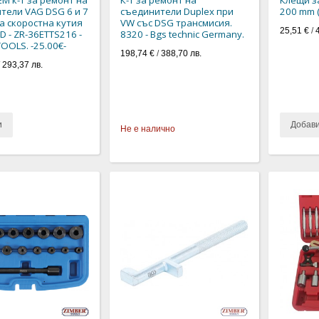
тели VAG DSG 6 и 7
съединители Duplex при
200 mm (
а скоростна кутия
VW със DSG трансмисия.
25,51 €
/
D - ZR-36ETTS216 -
8320 - Bgs technic Germany.
OOLS. -25.00€-
198,74 €
/
388,70 лв.
/
293,37 лв.
и
Добав
Не е налично