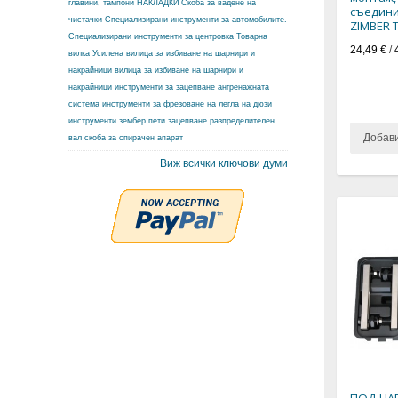
главини, тампони
НАКЛАДКИ
Скоба за вадене на
съедини
чистачки
Специализирани инструменти за автомобилите.
ZIMBER 
Специализирани инструменти за центровка
Товарна
24,49 €
/
вилка
Усилена вилица за избиване на шарнири и
накрайници
вилица за избиване на шарнири и
накрайници
инструменти за зацепване ангренажната
система
инструменти за фрезоване на легла на дюзи
инструменти зембер
пети зацепване разпределителен
Добав
вал
скоба за спирачен апарат
Виж всички ключови думи
ПОД НАЕ