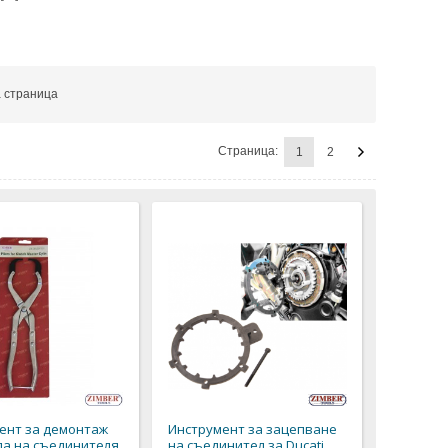
 страница
Страница:
1
2
ент за демонтаж
Инструмент за зацепване
ла на съединителя
на съединител за Ducati