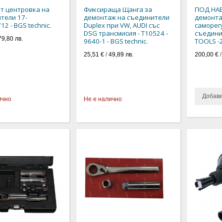
т центровка на
Фиксираща Щанга за
ПОД НАЕ
тели 17-
демонтаж на съединители
демонта
12 - BGS technic.
Duplex при VW, AUDI със
саморег
DSG трансмисия - T10524 -
съединит
79,80 лв.
9640-1 - BGS technic.
TOOLS -
25,51 €
/
49,89 лв.
200,00 €
Добав
ично
Не е налично