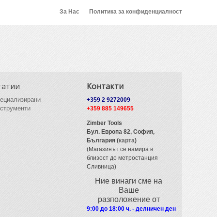
За Нас
Политика за конфиденциалност
татии
Контакти
ециализирани
+359 2 9272009
струменти
+359 885 149655
Zimber Tools
Бул. Европа 82,
София,
България (
карта
)
(Магазинът се намира в
близост до метростанция
Сливница)
Ние винаги сме на
Ваше
разположение от
9:00 до 18:00 ч. - делничен ден