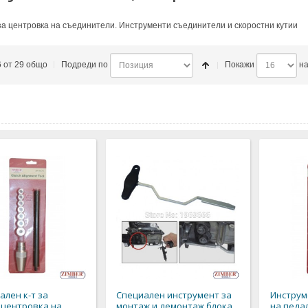
а центровка на съединители. Инструменти съединители и скоростни кутии
6 от 29 общо
Подреди по
Покажи
на
ален к-т за
Специален инструмент за
Инструм
 центровка на
монтаж и демонтаж блока
на педа