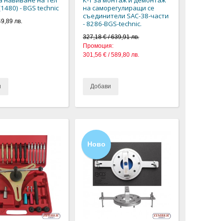
1480) - BGS technic
на саморегулиращи се
съединители SAC-38-части
49,89 лв.
- 8286-BGS-technic.
327,18 € / 639,91 лв.
Промоция:
301,56 € / 589,80 лв.
и
Добави
Ново