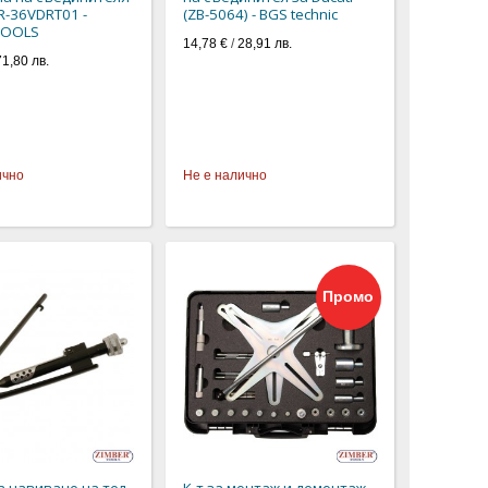
ZR-36VDRT01 -
(ZB-5064) - BGS technic
TOOLS
14,78 €
/
28,91 лв.
71,80 лв.
ично
Не е налично
Промо
а навиване на тел
К-т за монтаж и демонтаж