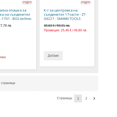
ална опашка за
К-т за центровка на
ка на съединител
съединител 17части - ZT-
-1701 - BGS technic.
04227 - SMANN TOOLS
27,79 лв.
30,63 € / 59,91 лв.
Промоция:
25,46 € / 49,80 лв.
Добави
ично
 страница
Страница:
1
2