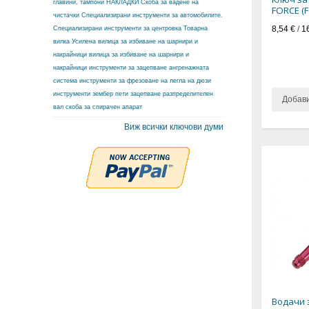
главини, тампони
НАКЛАДКИ
Скоба за вадене на
FORCE (
чистачки
Специализирани инструменти за автомобилите.
8,54 €
/
1
Специализирани инструменти за центровка
Товарна
вилка
Усилена вилица за избиване на шарнири и
накрайници
вилица за избиване на шарнири и
накрайници
инструменти за зацепване ангренажната
система
инструменти за фрезоване на легла на дюзи
инструменти зембер
пети зацепване разпределителен
Добав
вал
скоба за спирачен апарат
Виж всички ключови думи
Водачи 