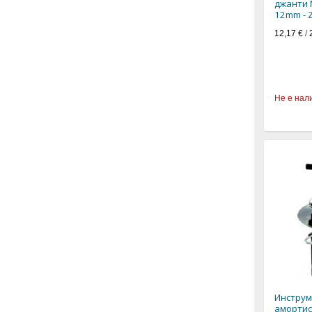
джанти 
12mm - 
12,17 €
/
Не е нал
Инструм
амортис