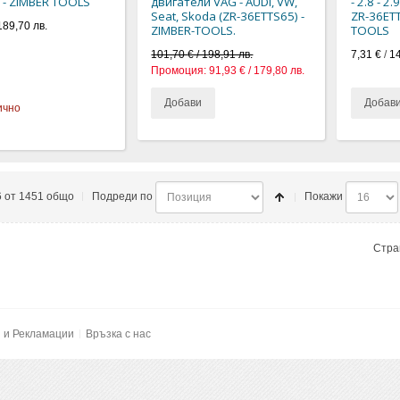
 - ZIMBER TOOLS
двигатели VAG - AUDI, VW,
- 2.8 - 2.
Seat, Skoda (ZR-36ETTS65) -
ZR-36ETT
189,70 лв.
ZIMBER-TOOLS.
TOOLS
101,70 € / 198,91 лв.
7,31 €
/
14
Промоция:
91,93 € / 179,80 лв.
Добави
Добав
ично
6 от 1451 общо
Подреди по
Покажи
Стра
и и Рекламации
Връзка с нас