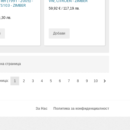
9 litri (1991 - 2005) -
VW, CITROEN - ZIMBER
S103 - ZIMBER
59,92 €
/
117,19 лв.
,30 лв.
и
Добави
на страница
ница:
1
2
3
4
5
6
7
8
9
10
За Нас
Политика за конфиденциалност