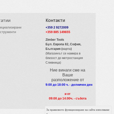
татии
Контакти
ециализирани
+359 2 9272009
струменти
+359 885 149655
Zimber Tools
Бул. Европа 82,
София,
България (
карта
)
(Магазинът се намира в
близост до метростанция
Сливница)
Ние винаги сме на
Ваше
разположение от
9:00 до 18:00 ч. - делничен ден
и от
09
:00 до 14:00ч. - събота
За правилното функциониране на сайта използваме