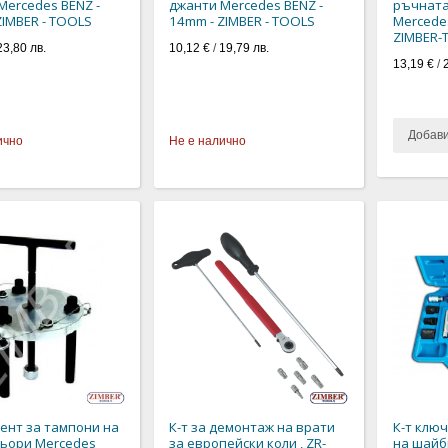
Mercedes BENZ -
джанти Mercedes BENZ -
ръчната
ZIMBER - TOOLS
14mm - ZIMBER - TOOLS
Mercedes
ZIMBER-
23,80 лв.
10,12 €
/
19,79 лв.
13,19 €
/
Добав
ично
Не е налично
ент за тампони на
К-т за демонтаж на врати
К-т клю
ьори Mercedes
за европейски коли , ZR-
на шайб