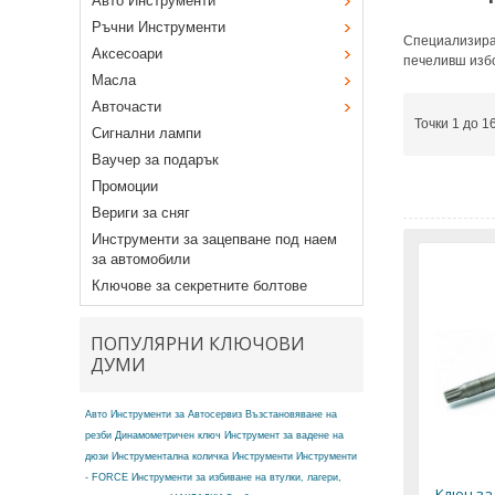
Авто Инструменти
Ръчни Инструменти
Специализира
Аксесоари
печеливш изб
Масла
Авточасти
Точки 1 до 1
Сигнални лампи
Ваучер за подарък
Промоции
Вериги за сняг
Инструменти за зацепване под наем
за автомобили
Ключове за секретните болтове
ПОПУЛЯРНИ КЛЮЧОВИ
ДУМИ
Авто Инструменти за Автосервиз
Възстановяване на
резби
Динамометричен ключ
Инструмент за вадене на
дюзи
Инструментална количка
Инструменти
Инструменти
- FORCE
Инструменти за избиване на втулки, лагери,
Ключ за