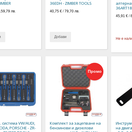
ZIMBER
36EDH - ZIMBER TOOLS
алтернат
36ART18
159,79 лв.
40,75 €
/
79,70 лв.
45,91 €
/
и
Добави
Не е нал
Промо
л. система VW/AUDI,
Комплект за зацепване на
Инструм
KODA, PORSCHE - ZR-
бензинови и дизелови
на двига