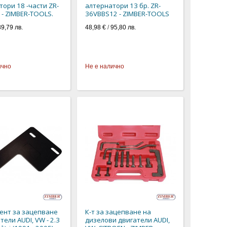
ори 18 -части ZR-
алтернатори 13 бр. ZR-
 - ZIMBER-TOOLS.
36VBBS12 - ZIMBER-TOOLS
89,79 лв.
48,98 €
/
95,80 лв.
ично
Не е налично
ент за зацепване
К-т за зацепване на
тели AUDI, VW - 2.3
дизелови двигатели AUDI,