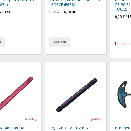
F674)
- FORCE (F678)
ZR-36IS2
TOOLS.
6,70 лв.
8,54 €
/
16,70 лв.
8,18 €
/
16
и
Добави
Не е нал
за монтаж на
Водачи за монтаж на
Инструм