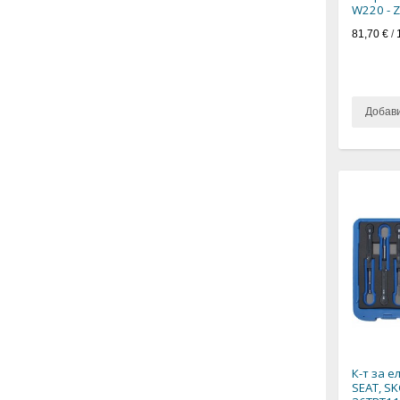
W220 - 
81,70 €
/
Добав
К-т за е
SEAT, S