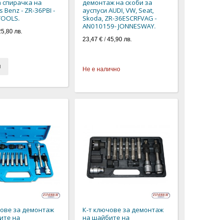
 спирачка на
демонтаж на скоби за
 Benz - ZR-36PBI -
ауспуси AUDI, VW, Seat,
TOOLS.
Skoda, ZR-36ESCRFVAG -
AN010159- JONNESWAY.
25,80 лв.
23,47 €
/
45,90 лв.
и
Не е налично
чове за демонтаж
К-т ключове за демонтаж
ите на
на шайбите на