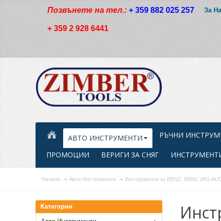
Позвънете на тел.:
+ 359 882 025 257
За Н
+ 359 2 928 6441
РЪЧНИ ИНСТРУМ
АВТО ИНСТРУМЕНТИ
ПРОМОЦИИ
ВЕРИГИ ЗА СНЯГ
ИНСТРУМЕНТИ
Начало
Авто Инструменти
Инструменти за BENZ, BMW, VAG AUD
Инст
Категории