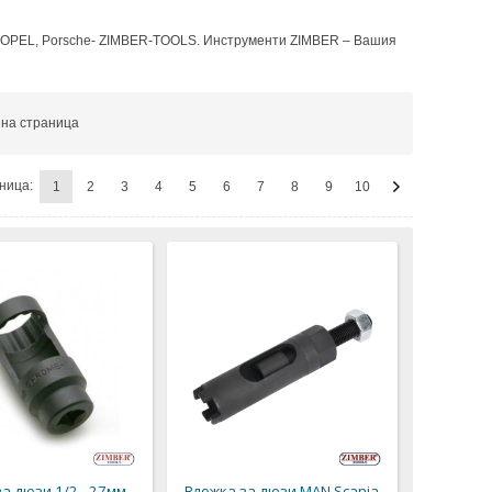
,OPEL, Porsche- ZIMBER-TOOLS. Инструменти ZIMBER – Вашия
на страница
ница:
1
2
3
4
5
6
7
8
9
10
а дюзи 1/2 - 27мм
Вложка за дюзи MAN,Scania