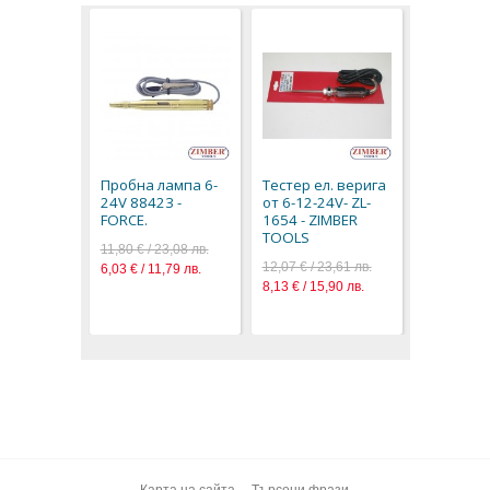
Тестер з
ток 3-48V
- ZIMBER
Пробна лампа 6-
Тестер ел. верига
8,50 € / 16
24V 88423 -
от 6-12-24V- ZL-
4,35 € / 8,
FORCE.
1654 - ZIMBER
TOOLS
11,80 € / 23,08 лв.
12,07 € / 23,61 лв.
6,03 € / 11,79 лв.
8,13 € / 15,90 лв.