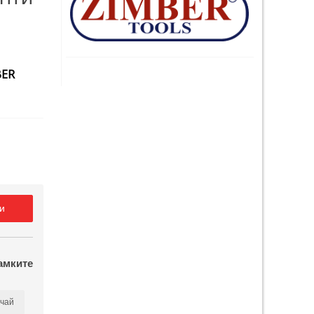
BER
и
амките
чай