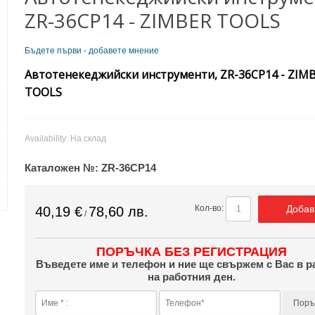
ZR-36CP14 - ZIMBER TOOLS
Бъдете първи - добавете мнение
Автотенекеджийски инструменти, ZR-36CP14 - ZIM
TOOLS
Availability:
На склад
Каталожен №:
ZR-36CP14
Добав
Кол-во:
40,19 €
78,60 лв.
/
ПОРЪЧКА БЕЗ РЕГИСТРАЦИЯ
Въведете име и телефон и ние ще свържем с Вас в р
на работния ден.
Поръ