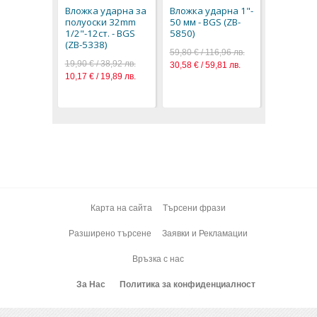
89,70 € / 1
Вложка ударна за
Вложка ударна 1"-
45,86 € / 8
полуоски 32mm
50 мм - BGS (ZB-
1/2"-12ст. - BGS
5850)
(ZB-5338)
59,80 € / 116,96 лв.
19,90 € / 38,92 лв.
30,58 € / 59,81 лв.
10,17 € / 19,89 лв.
Карта на сайта
Търсени фрази
Разширено търсене
Заявки и Рекламации
Връзка с нас
За Нас
Политика за конфиденциалност