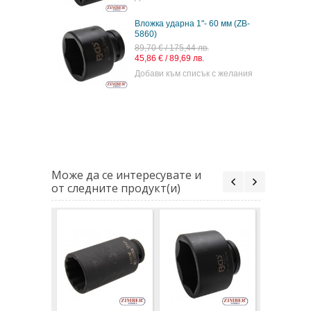
Вложка ударна 1"- 60 мм (ZB-
5860)
89,70 € / 175,44 лв.
45,86 € / 89,69 лв.
Добави към списък с желания
Може да се интересувате и
от следните продукт(и)
Вложка у
60 мм (ZB