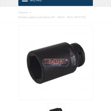
Начало
Вложка ударна удължена 3/4 - 36mm - BGS (ZB-5736)