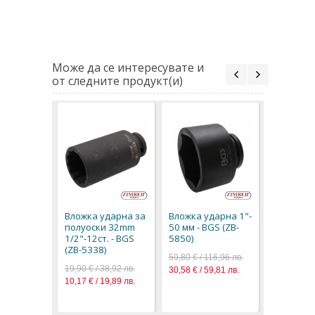
Може да се интересувате и
от следните продукт(и)
Вложка у
60 мм (ZB
89,70 € / 1
Вложка ударна за
Вложка ударна 1"-
45,86 € / 8
полуоски 32mm
50 мм - BGS (ZB-
1/2"-12ст. - BGS
5850)
(ZB-5338)
59,80 € / 116,96 лв.
19,90 € / 38,92 лв.
30,58 € / 59,81 лв.
10,17 € / 19,89 лв.