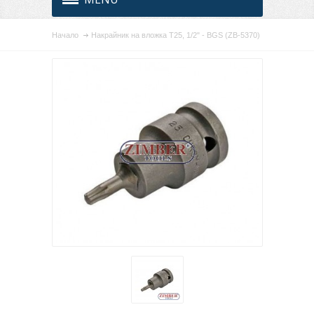
Начало
Накрайник на вложка T25, 1/2" - BGS (ZB-5370)