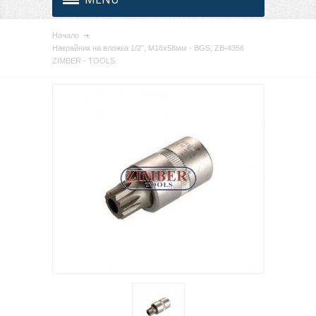
Начало
Накрайник на вложка 1/2", М16х58мм - BGS, ZB-4356
ZIMBER - TOOLS.