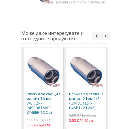
Добави към списък с желания
Може да се интересувате и
от следните продукт(и)
Вложка з
магнит 1
ZR-04SP1
Вложка за свещи с
Вложка за свещи с
ZIMBER T
магнит 16-mm
магнит 21мм 1/2"
6,90 € / 13
3/8", ZR-
- ZIMBER (ZR-
3,53 € / 6,
04SP3816V01 -
04SP1221V02)
ZIMBER TOOLS.
6,90 € / 13,50 лв.
6,90 € / 13,50 лв.
3,53 € / 6,90 лв.
3,53 € / 6,90 лв.