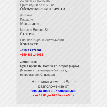
Условия за ползване
Присъедини се към нас
Обслужване на клиенти
Доставка
Плащане
Магазини
Магазин Европа 82
Статии
Специализирани Инструменти
Контакти
+359 2 9272009
+359 885 149655
Zimber Tools
Бул. Европа 82,
София, България (
карта
)
(Магазинът се намира в близост до
метростанция Сливница)
Ние винаги сме на Ваше
разположение от
9:00 до 18:00 ч. - делничен ден
и от 09
:00 до 14:00ч. - събота