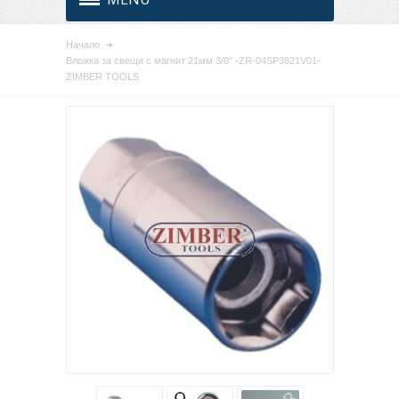
Начало
Вложка за свещи с магнит 21мм 3/8" -ZR-04SP3821V01-
ZIMBER TOOLS