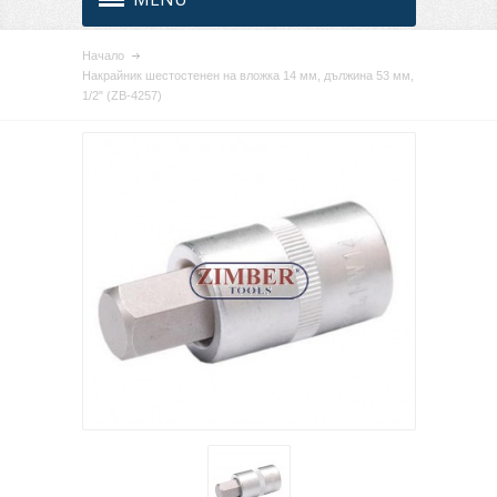
Начало
Накрайник шестостенен на вложка 14 мм, дължина 53 мм,
1/2" (ZB-4257)