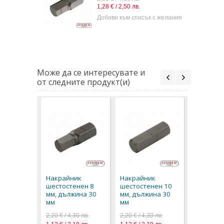
1,28 € / 2,50 лв.
Добави към списък с желания
Може да се интересувате и
от следните продукт(и)
Накрайн
шестосте
мм, дълж
Накрайник
Накрайник
мм
шестостенен 8
шестостенен 10
2,50 € / 4,
мм, дължина 30
мм, дължина 30
1,28 € / 2,
мм
мм
2,20 € / 4,30 лв.
2,20 € / 4,30 лв.