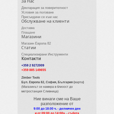
За Нас
Декларация за поверителност
Условия за ползване
Присъедини се към нас
Обслужване на клиенти
Доставка
Плащане
Магазини
Магазин Европа 82
Статии
Специализирани Инструменти
Контакти
+359 2 9272009
+359 885 149655
Zimber Tools
Бул. Европа 82,
София, България (
карта
)
(Магазинът се намира в близост до
метростанция Сливница)
Ние винаги сме на Ваше
разположение от
9:00 до 18:00 ч. - делничен ден
и от 09
:00 до 14:00ч. - събота