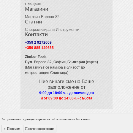
Плащане
Магазини
Магазин Европа 82
Статии
Специализирани Инструменти
Контакти
+359 2 9272009
+359 885 149655
Zimber Tools
Бул. Европа 82,
София, България (
карта
)
(Магазинът се намира в близост до
метростанция Сливница)
Ние винаги сме на Ваше
разположение от
9:00 до 18:00 ч. - делничен ден
и от 09
:00 до 14:00ч. - събота
За правилното функциониране на сайта използваме бисквитки.
© 2012 Zimber Tools. All Rights Reserved.
Приемам
Повече информация
Powered by DigiNET