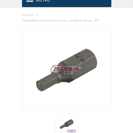
Начало
Накрайник шестостенен 5 мм, дължина 30 мм, 3/8"