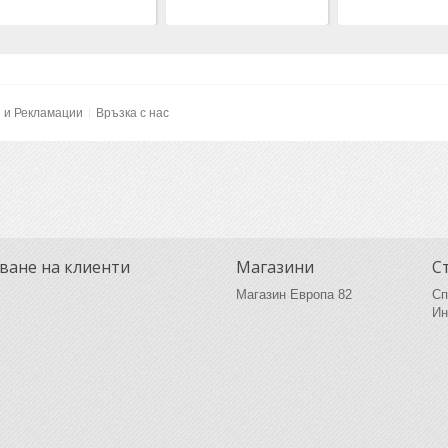
и и Рекламации
Връзка с нас
ване на клиенти
Магазини
С
Магазин Европа 82
Сп
Ин