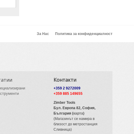
За Нас
Политика за конфиденциалност
татии
Контакти
ециализирани
+359 2 9272009
струменти
+359 885 149655
Zimber Tools
Бул. Европа 82,
София,
България (
карта
)
(Магазинът се намира в
близост до метростанция
Сливница)