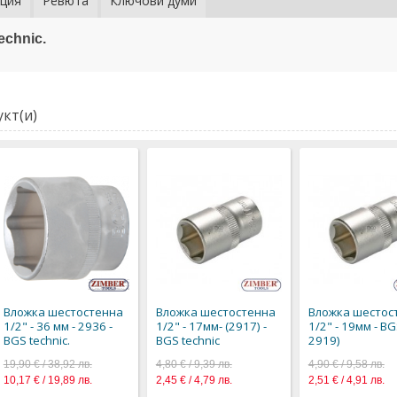
ция
Ревюта
Ключови думи
echnic.
кт(и)
Вложка шестостенна
Вложка шестостенна
Вложка шестос
1/2" - 36 мм - 2936 -
1/2" - 17мм- (2917) -
1/2" - 19мм - BG
BGS technic.
BGS technic
2919)
19,90 € / 38,92 лв.
4,80 € / 9,39 лв.
4,90 € / 9,58 лв.
10,17 € / 19,89 лв.
2,45 € / 4,79 лв.
2,51 € / 4,91 лв.