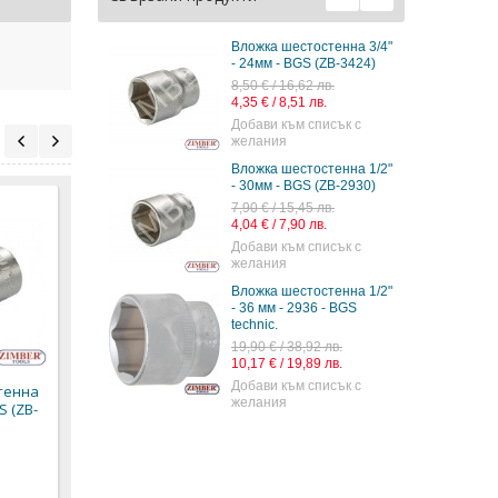
Вложка шестостенна 3/4"
- 24мм - BGS (ZB-3424)
8,50 € / 16,62 лв.
4,35 € / 8,51 лв.
Добави към списък с
желания
Вложка шестостенна 1/2"
- 30мм - BGS (ZB-2930)
7,90 € / 15,45 лв.
4,04 € / 7,90 лв.
Добави към списък с
желания
Вложка шестостенна 1/2"
- 36 мм - 2936 - BGS
Вложка шестостенна
Вложка шестостенна
Влож
technic.
1/2" - 24мм - BGS (ZB-
3/4" - 30мм - BGS (ZB-
3/4 -
2924)
3430)
BGS t
19,90 € / 38,92 лв.
10,17 € / 19,89 лв.
5,90 € / 11,54 лв.
10,90 € / 21,32 лв.
15,90 
Добави към списък с
тенна
3,02 € / 5,91 лв.
5,57 € / 10,89 лв.
8,13 €
желания
S (ZB-