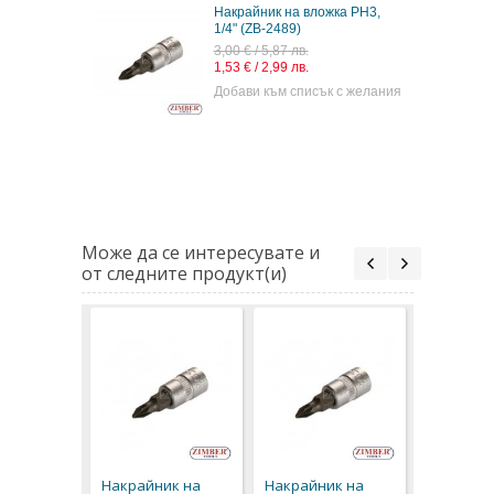
Накрайник на вложка PH3,
1/4" (ZB-2489)
3,00 € / 5,87 лв.
1,53 € / 2,99 лв.
Добави към списък с желания
Може да се интересувате и
от следните продукт(и)
Накрайни
вложка P
(ZB-2489)
Накрайник на
Накрайник на