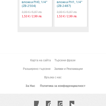
3,00 € / 5,
вложка PH0, 1/4"
вложка PH1, 1/4"
1,53 € / 2,
(ZB-2504)
(ZB-2487)
3,00 € / 5,87 лв.
3,00 € / 5,87 лв.
1,53 € / 2,99 лв.
1,53 € / 2,99 лв.
Карта на сайта
Търсени фрази
Разширено търсене
Заявки и Рекламации
Връзка с нас
За Нас
Политика за конфиденциалност