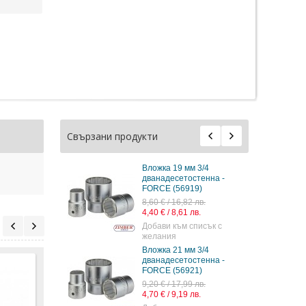
Свързани продукти
мм 3/4
Вложка 23 мм 3/4
тостенна -
дванадесетостенна -
919)
FORCE (56923)
82 лв.
10,20 € / 19,95 лв.
1 лв.
5,22 € / 10,21 лв.
 списък с
Добави към списък с
желания
мм 3/4
Вложка 24 мм 3/4
тостенна -
дванадесетостенна -
921)
FORCE (56924)
99 лв.
10,20 € / 19,95 лв.
9 лв.
5,22 € / 10,21 лв.