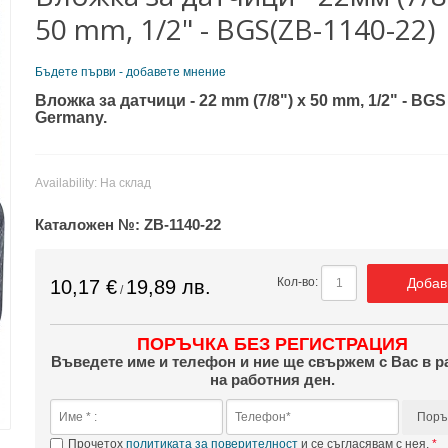
50 mm, 1/2" - BGS(ZB-1140-22)
Бъдете първи - добавете мнение
Вложка за датчици - 22 mm (7/8") x 50 mm, 1/2" - BGS
Germany.
Availability:
На склад
Каталожен №:
ZB-1140-22
Добав
Кол-во:
10,17 €
19,89 лв.
/
ПОРЪЧКА БЕЗ РЕГИСТРАЦИЯ
Въведете име и телефон и ние ще свържем с Вас в р
на работния ден.
Поръ
Прочетох
политиката за поверителност
и се съгласявам с нея.