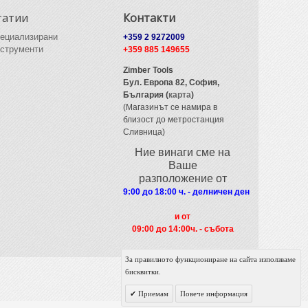
татии
Контакти
ециализирани
+359 2 9272009
струменти
+359 885 149655
Zimber Tools
Бул. Европа 82,
София,
България (
карта
)
(Магазинът се намира в
близост до метростанция
Сливница)
Ние винаги сме на
Ваше
разположение от
9:00 до 18:00 ч. - делничен ден
и от
09
:00 до 14:00ч. - събота
За правилното функциониране на сайта използваме
бисквитки.
Приемам
Повече информация