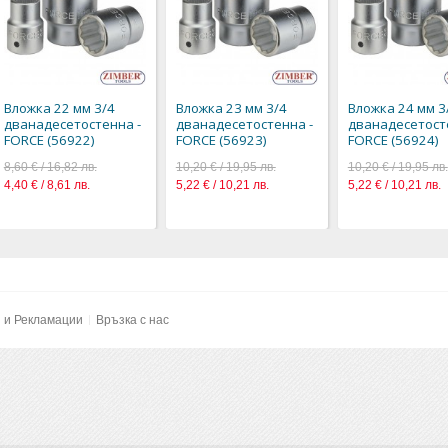
Добави към
желания
Вложка 22 
дванадесе
FORCE (56
8,60 € / 16,
4,40 € / 8,6
Вложка 22 мм 3/4
Вложка 23 мм 3/4
Вложка 24 мм 3
дванадесетостенна -
дванадесетостенна -
дванадесетост
Добави към
FORCE (56922)
FORCE (56923)
FORCE (56924)
желания
8,60 € / 16,82 лв.
10,20 € / 19,95 лв.
10,20 € / 19,95 лв.
4,40 € / 8,61 лв.
5,22 € / 10,21 лв.
5,22 € / 10,21 лв.
и и Рекламации
Връзка с нас