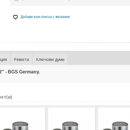
Добави към списък с желания
ция
Ревюта
Ключови думи
/2" - BGS Germany.
Вложка 19 
дванадесе
FORCE (56
8,60 € / 16,
4,40 € / 8,6
кт(и)
Добави към
желания
Вложка 21 
дванадесе
FORCE (56
9,20 € / 17,
4,70 € / 9,1