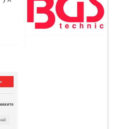
и
амките
чай