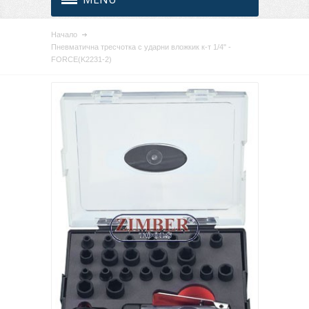
Начало
Пневматична тресчотка с ударни вложкик к-т 1/4" -
FORCE(K2231-2)