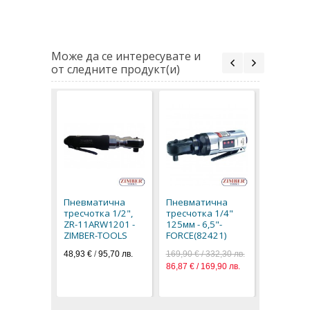
Може да се интересувате и
от следните продукт(и)
Пневмат
тресчотк
165мм 4.
Пневматична
Пневматична
FORCE(82
тресчотка 1/2",
тресчотка 1/4"
131,90 € / 
ZR-11ARW1201 -
125мм - 6,5"-
67,44 € / 1
ZIMBER-TOOLS
FORCE(82421)
48,93 €
/
95,70 лв.
169,90 € / 332,30 лв.
86,87 € / 169,90 лв.