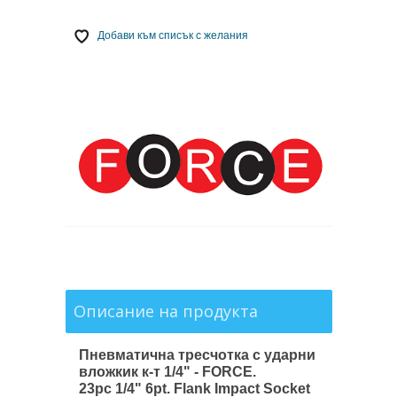
Добави към списък с желания
Описание на продукта
Пневматична тресчотка с ударни
вложкик к-т 1/4" - FORCE.
23pc 1/4" 6pt. Flank Impact Socket