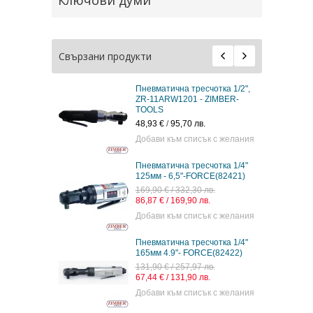
Свързани продукти
Пневматична тресчотка 1/2",
ZR-11ARW1201 - ZIMBER-
TOOLS
48,93 €
/
95,70 лв.
Добави към списък с желания
Пневматична тресчотка 1/4"
125мм - 6,5"-FORCE(82421)
169,90 € / 332,30 лв.
86,87 € / 169,90 лв.
Добави към списък с желания
Пневматична тресчотка 1/4"
165мм 4.9"- FORCE(82422)
131,90 € / 257,97 лв.
67,44 € / 131,90 лв.
Добави към списък с желания