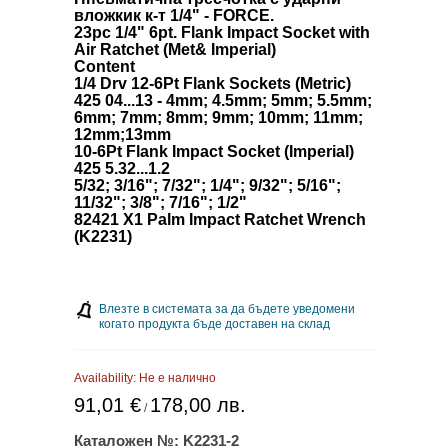
вложкик к-т 1/4" - FORCE.
23pc 1/4" 6pt. Flank Impact Socket with
Air Ratchet (Met& Imperial)
Content
1/4 Drv 12-6Pt Flank Sockets (Metric)
425 04...13 - 4mm; 4.5mm; 5mm; 5.5mm;
6mm; 7mm; 8mm; 9mm; 10mm; 11mm;
12mm;13mm
10-6Pt Flank Impact Socket (Imperial)
425 5.32...1.2
5/32; 3/16"; 7/32"; 1/4"; 9/32"; 5/16";
11/32"; 3/8"; 7/16"; 1/2"
82421 X1 Palm Impact Ratchet Wrench
(K2231)
Влезте в системата за да бъдете уведомени
когато продукта бъде доставен на склад
Availability:
Не е налично
91,01 €
178,00 лв.
/
Каталожен №:
K2231-2