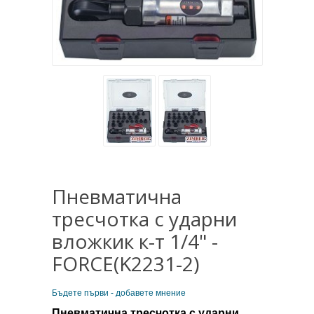
Пневматична
тресчотка с ударни
вложкик к-т 1/4" -
FORCE(K2231-2)
Бъдете първи - добавете мнение
Пневматична тресчотка с ударни