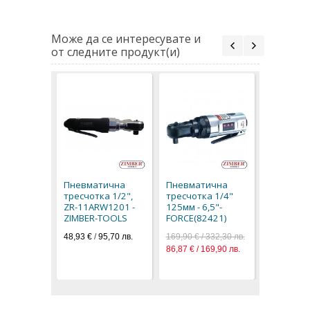
Може да се интересувате и
от следните продукт(и)
Пневмат
тресчотк
165мм 4.
Пневматична
Пневматична
FORCE(82
тресчотка 1/2",
тресчотка 1/4"
131,90 € / 
ZR-11ARW1201 -
125мм - 6,5"-
67,44 € / 1
ZIMBER-TOOLS
FORCE(82421)
48,93 €
/
95,70 лв.
169,90 € / 332,30 лв.
86,87 € / 169,90 лв.