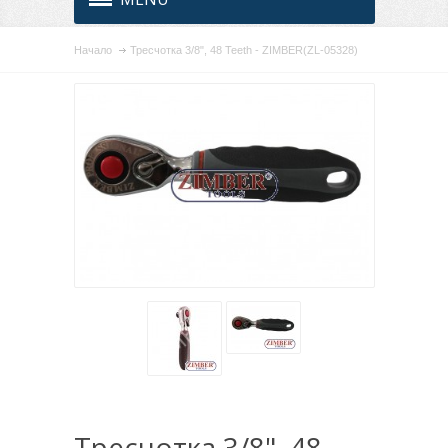
Начало
Тресчотка 3/8", 48 Teeth - ZIMBER(ZL-05328)
Тресчотка 3/8", 48