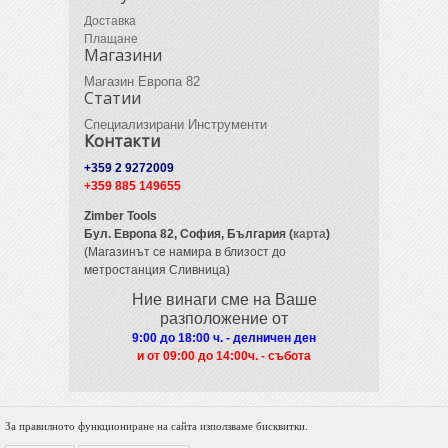
Доставка
Плащане
Магазини
Магазин Европа 82
Статии
Специализирани Инструменти
Контакти
+359 2 9272009
+359 885 149655
Zimber Tools
Бул. Европа 82,
София, България (
карта
)
(Магазинът се намира в близост до
метростанция Сливница)
Ние винаги сме на Ваше
разположение от
9:00 до 18:00 ч. - делничен ден
и от 09
:00 до 14:00ч. - събота
За правилното функциониране на сайта използваме бисквитки.
© 2012 Zimber Tools. All Rights Reserved.