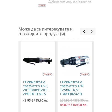
Добави към списък с желания
Може да се интересувате и
от следните продукт(и)
Пневмат
тресчотк
165мм 4.
Пневматична
Пневматична
FORCE(82
тресчотка 1/2",
тресчотка 1/4"
131,90 € / 
ZR-11ARW1201 -
125мм - 6,5"-
67,44 € / 1
ZIMBER-TOOLS
FORCE(82421)
48,93 €
/
95,70 лв.
169,90 € / 332,30 лв.
86,87 € / 169,90 лв.