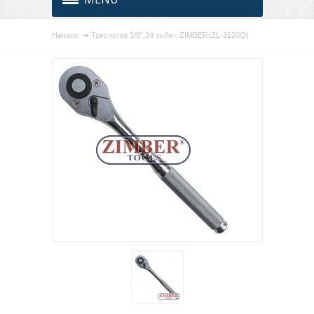
Начало
Тресчотка 3/8",24 зъби - ZIMBER(ZL-3120Q)