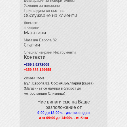
Декларация за поверителност
Условия за ползване
Присъедини се към нас
Обслужване на клиенти
Доставка
Плащане
Магазини
Магазин Европа 82
Статии
Специализирани Инструменти
Контакти
+359 2 9272009
+359 885 149655
Zimber Tools
Бул. Европа 82,
София, България (
карта
)
(Магазинът се намира в близост до
метростанция Сливница)
Ние винаги сме на Ваше
разположение от
9:00 до 18:00 ч. - делничен ден
и от 09
:00 до 14:00ч. - събота