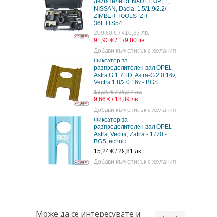
двигатели RENAULT, OPEL,
NISSAN, Dacia, 1.5/1.9/2.2/ -
ZIMBER TOOLS- ZR-
36ETTS54
209,80 € / 410,33 лв.
91,93 € / 179,80 лв.
Добави към списък с желания
Фиксатор за
разпределителен вал OPEL
Astra G 1.7 TD, Astra-G 2.0 16v,
Vectra 1.8/2.0 16v - BGS.
18,90 € / 36,97 лв.
9,66 € / 18,89 лв.
Добави към списък с желания
Фиксатор за
разпределителен вал OPEL
Astra, Vectra, Zafira - 1770 -
BGS technic.
15,24 €
/
29,81 лв.
Добави към списък с желания
Може да се интересувате и