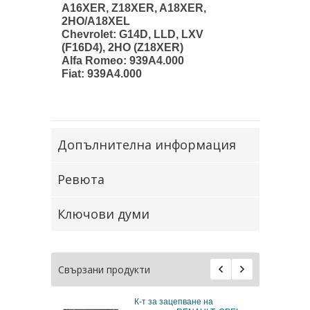
A16XER, Z18XER, A18XER,
2HO/A18XEL
Chevrolet: G14D, LLD, LXV
(F16D4), 2HO (Z18XER)
Alfa Romeo: 939A4.000
Fiat: 939A4.000
Допълнителна информация
Ревюта
Ключови думи
Свързани продукти
К-т за зацепване на