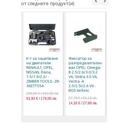
от следните продукт(и)
Фиксатор
разпред
вал OPEL 
К-т за зацепване
Фиксатор за
1.7 TD, As
на двигатели
разпределителен
16v, Vectr
RENAULT, OPEL,
вал OPEL: Omega-
16v - BGS
NISSAN, Dacia,
B 2.5/2.6/3.0/3.2
18,90 € / 3
1.5/1.9/2.2/ -
V6, Sintra 3.0 V6,
9,66 € / 18
ZIMBER TOOLS- ZR-
Vectra -A
36ETTS54
2.5/2.5i/2.6 V6 -
BGS technic
209,80 € / 410,33 лв.
27,70 € / 54,18 лв.
91,93 € / 179,80 лв.
14,16 € / 27,69 лв.