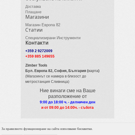
Доставка
Плащане
Магазини
Магазин Европа 82
Статии
Специализирани Инструменти
Контакти
+359 2 9272009
+359 885 149655
Zimber Tools
Бул. Европа 82,
София, България (
карта
)
(Магазинът се намира в близост до
метростанция Сливница)
Ние винаги сме на Ваше
разположение от
9:00 до 18:00 ч. - делничен ден
и от 09
:00 до 14:00ч. - събота
За правилното функциониране на сайта използваме бисквитки.
© 2012 Zimber Tools. All Rights Reserved.