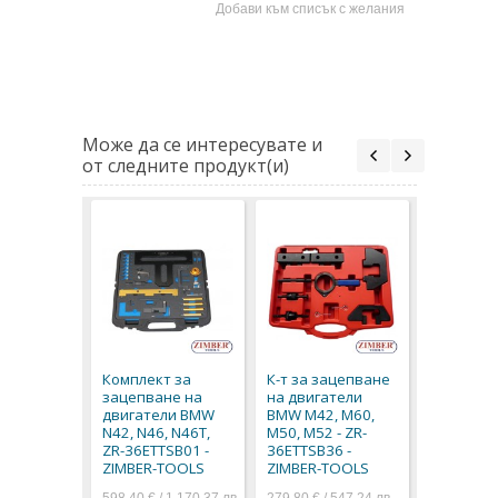
Добави към списък с желания
Може да се интересувате и
от следните продукт(и)
К-т за з
на двига
BMW N42,
Комплект за
К-т за зацепване
N46T - ZI
зацепване на
на двигатели
TOOLS, Z
двигатели BMW
BMW M42, M60,
36ETTSB
N42, N46, N46T,
M50, M52 - ZR-
299,70 € / 
ZR-36ETTSB01 -
36ETTSB36 -
153,23 € / 
ZIMBER-TOOLS
ZIMBER-TOOLS
598,40 € / 1 170,37 лв.
279,80 € / 547,24 лв.