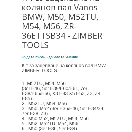
колянов вал Vanos
BMW, M50, M52TU,
M54, M56, ZR-
36ETTSB34 - ZIMBER
TOOLS
Бъдете първи - добавете мнение
К-т за зацепване на колянов вал BMW -
ZIMBER-TOOLS.
1- M52TU, M54, M56
(3er E46, 5er E39/E60/E61, 7er
E38/E65/E66, X3 E83 X5 E53, Z3, Z4
E85)
2 - M52TU, M54, M56
3 - M50, M52 (3er E36/E46, 5er E34/39,
7er E38, Z3)
4 - M50,M52, M52TU, M54, M56
5 - M52, M52TU, M54, M56
6 - M50 (3er E36, 5er E34)