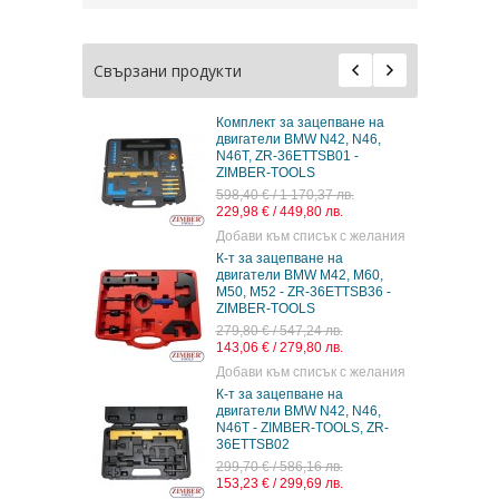
Свързани продукти
Комплект за зацепване на
двигатели BMW N42, N46,
N46T, ZR-36ETTSB01 -
ZIMBER-TOOLS
598,40 € / 1 170,37 лв.
229,98 € / 449,80 лв.
Добави към списък с желания
К-т за зацепване на
двигатели BMW M42, M60,
M50, M52 - ZR-36ETTSB36 -
ZIMBER-TOOLS
279,80 € / 547,24 лв.
143,06 € / 279,80 лв.
Добави към списък с желания
К-т за зацепване на
двигатели BMW N42, N46,
N46T - ZIMBER-TOOLS, ZR-
36ETTSB02
299,70 € / 586,16 лв.
153,23 € / 299,69 лв.