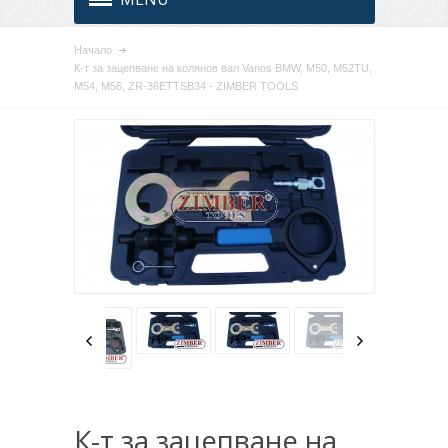
Начало
К-т за зацепване на колянов вал Vanos BMW, M50, M52TU,
M54, M56, ZR-36ETTSB34 - ZIMBER TOOLS
К-т за зацепване на