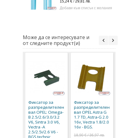
15,24 €
/
29,81 лв.
Добави към списък с желания
Може да се интересувате и
от следните продукт(и)
Фиксатор
разпред
вал OPEL 
Фиксатор за
Фиксатор за
Vectra, Za
разпределителен
разпределителен
1770 - BG
вал OPEL: Omega-
вал OPEL Astra G
15,24 €
/
2
B 2.5/2.6/3.0/3.2
1.7 TD, Astra-G 2.0
V6, Sintra 3.0 V6,
16v, Vectra 1.8/2.0
Vectra -A
16v - BGS.
2.5/2.5i/2.6 V6 -
18,90 € / 36,97 лв.
BGS technic