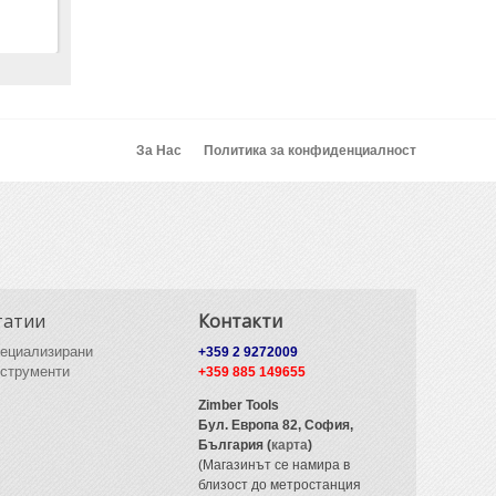
За Нас
Политика за конфиденциалност
татии
Контакти
ециализирани
+359 2 9272009
струменти
+359 885 149655
Zimber Tools
Бул. Европа 82,
София,
България (
карта
)
(Магазинът се намира в
близост до метростанция