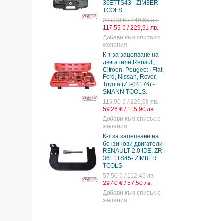
 ZIMBER
36ETTS124- ZIMBER-
TOOLS.
49,65 лв.
98,60 € / 192,84 лв.
29,91 лв.
50,41 € / 98,59 лв.
 списък с
Добави към списък с
желания
пване на
К-т за зацепване на
enault,
двигатели Renault, Dacia,
eot , Fiat,
1.4, 1.6, 1.8, 2.0 16V - ZR-
, Rover,
36ETTS10- ZIMBER
4176) -
TOOLS
OLS.
89,90 € / 175,83 лв.
26,68 лв.
45,97 € / 89,91 лв.
5,90 лв.
Добави към списък с
 списък с
желания
K-т за зацепване на
пване на
двигатели RENUALT,
двигатели
Dacia - 1.4, 1.6, 1.8, 2.0
0 IDE, ZR-
16V, ZR-36ETTS55 -
 ZIMBER
ZIMBER TOOLS.
119,80 € / 234,31 лв.
2,46 лв.
61,25 € / 119,79 лв.
,50 лв.
Добави към списък с
 списък с
желания