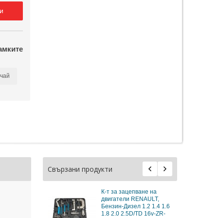
и
амките
чай
Свързани продукти
пване на
К-т за зацепване на
RENAULT,
двигатели Renault-
л 1.2 1.4 1.6
Nissan,Vauxhall-Opel 1.6
D/TD 16v-ZR-
1.8 2.0 16v, ZR-