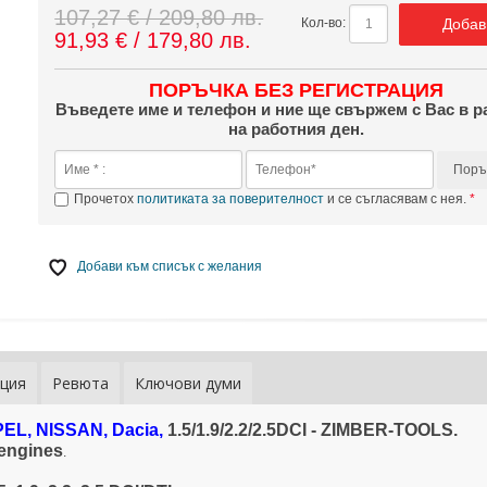
107,27 € / 209,80 лв.
Добав
Кол-во:
91,93 € / 179,80 лв.
ПОРЪЧКА БЕЗ РЕГИСТРАЦИЯ
Въведете име и телефон и ние ще свържем с Вас в р
на работния ден.
Поръ
Прочетох
политиката за поверителност
и се съгласявам с нея.
Добави към списък с желания
ция
Ревюта
Ключови думи
EL, NISSAN,
Dacia,
1.5/1.9/2.2/2.5DCI - ZIMBER-TOOLS.
К-т за заце
двигатели 
engines
.
Бензин-Дизе
1.8 2.0 2.5