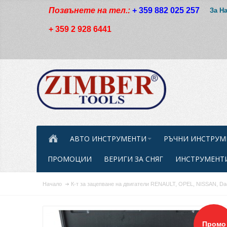
Позвънете на тел.:
+ 359 882 025 257
За Н
+ 359 2 928 6441
АВТО ИНСТРУМЕНТИ
РЪЧНИ ИНСТРУМ
ПРОМОЦИИ
ВЕРИГИ ЗА СНЯГ
ИНСТРУМЕНТИ
Начало
К-т за зацепване на двигатели RENAULT, OPEL, NISSAN, Da
Промо