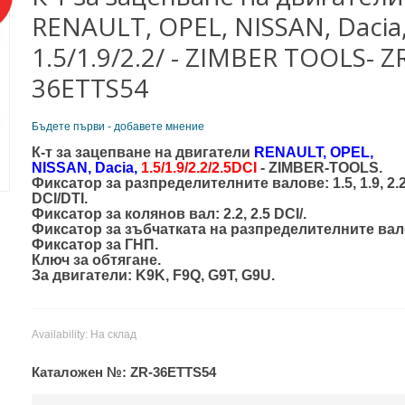
RENAULT, OPEL, NISSAN, Dacia
1.5/1.9/2.2/ - ZIMBER TOOLS- Z
36ETTS54
Бъдете първи - добавете мнение
К-т за зацепване на двигатели
RENAULT, OPEL,
NISSAN,
Dacia,
1.5/1.9/2.2/2.5DCI
- ZIMBER-TOOLS.
Фиксатор за разпределителните валове: 1.5, 1.9, 2.2
DCI/DTI.
Фиксатор за колянов вал: 2.2, 2.5 DCI/.
Фиксатор за зъбчатката на разпределителните вал
Фиксатор за ГНП.
Ключ за обтягане.
За двигатели: K9K, F9Q, G9T, G9U.
Availability:
На склад
Каталожен №:
ZR-36ETTS54