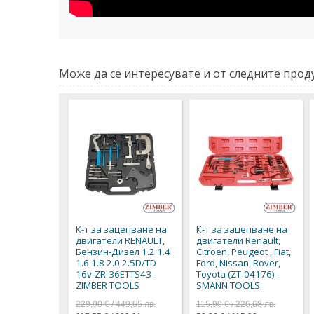
Може да се интересувате и от следните проду
К-т за зацепване на
К-т за зацепване на
двигатели RENAULT,
двигатели Renault,
Бензин-Дизел 1.2 1.4
Citroen, Peugeot , Fiat,
1.6 1.8 2.0 2.5D/TD
Ford, Nissan, Rover,
16v-ZR-36ETTS43 -
Toyota (ZT-04176) -
ZIMBER TOOLS
SMANN TOOLS.
229,90 € / 449,65 лв.
115,90 € / 226,68 лв.