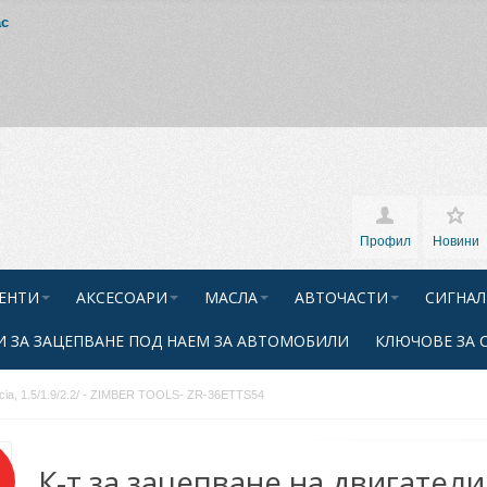
ас
Профил
Новини
ЕНТИ
АКСЕСОАРИ
МАСЛА
АВТОЧАСТИ
СИГНАЛ
 ЗА ЗАЦЕПВАНЕ ПОД НАЕМ ЗА АВТОМОБИЛИ
КЛЮЧОВЕ ЗА 
cia, 1.5/1.9/2.2/ - ZIMBER TOOLS- ZR-36ETTS54
К-т за зацепване на двигатели