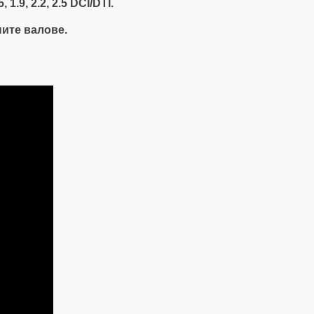
.9, 2.2, 2.5 DCI/DTI.
36ETTS43 -
TOOLS
ните валове.
229,90 € / 4
117,55 € / 2
Добави към
желания
К-т за заце
двигатели R
Citroen, Peug
Ford, Nissan
Toyota (ZT-0
SMANN TO
115,90 € / 2
59,26 € / 11
Добави към
желания
К-т за заце
бензинови 
RENAULT 2.
36ETTS45-
TOOLS
57,50 € / 11
29,40 € / 57
Добави към
желания