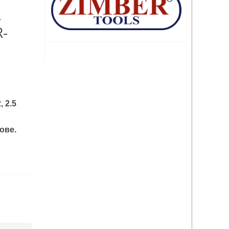
,
R-
, 2.5
ове.