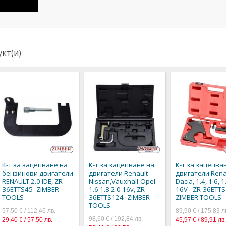
кт(и)
К-т за зацепване на
К-т за зацепване на
К-т за зацепва
бензинови двигатели
двигатели Renault-
двигатели Renau
RENAULT 2.0 IDE, ZR-
Nissan,Vauxhall-Opel
Dacia, 1.4, 1.6, 1
36ETTS45- ZIMBER
1.6 1.8 2.0 16v, ZR-
16V - ZR-36ETTS
TOOLS
36ETTS124- ZIMBER-
ZIMBER TOOLS
TOOLS.
57,50 € / 112,46 лв.
89,90 € / 175,83 л
98,60 € / 192,84 лв.
29,40 € / 57,50 лв.
45,97 € / 89,91 лв.