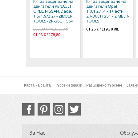
К-т за зацепване на
К-т за зацепване на
двигатели RENAULT,
двигатели Opel
OPEL, NISSAN, Dacia,
1.0,1.2,1.4 - 4 части,
1.5/1.9/2.2/ - ZIMBER
ZR-36ETTS51 - ZIMBER-
TOOLS- ZR-36ETTS54
TOOLS
209,80 € / 410,33 лв.
61,25 €
/
119,79 лв.
91,93 € / 179,80 лв.
Карта на сайта
Търсени фрази
Разширено търсене
Заявк
За Нас
Обслуж