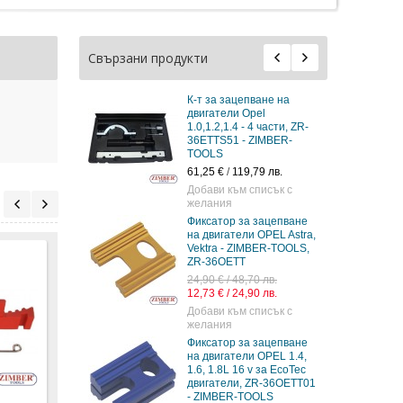
Свързани продукти
К-т за зацепване на
двигатели Opel
1.0,1.2,1.4 - 4 части, ZR-
36ETTS51 - ZIMBER-
TOOLS
61,25 €
/
119,79 лв.
Добави към списък с
желания
Фиксатор за зацепване
на двигатели OPEL Astra,
Vektra - ZIMBER-TOOLS,
ZR-36OETT
24,90 € / 48,70 лв.
12,73 € / 24,90 лв.
Добави към списък с
желания
К-т за зацепване на
К-т за зацепване на
К-т 
Фиксатор за зацепване
двигатели Opel 1.6D,
двигатели OPEL
дизе
на двигатели OPEL 1.4,
1.7D/TD (86-) - ZIMBER -
1.9CDTI SAAB-1.9DTI-
OPEL 
1.6, 1.8L 16 v за EcoTec
TOOLS
ZK-1297
2.2 TI
двигатели, ZR-36OETT01
- ZIMBER-TOOLS
36ET