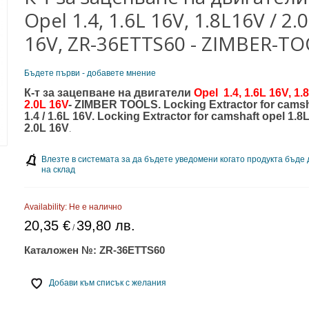
Opel 1.4, 1.6L 16V, 1.8L16V / 2.
16V, ZR-36ETTS60 - ZIMBER-T
Бъдете първи - добавете мнение
К-т за зацепване на двигатели
Opel
1.4, 1.6L 16V, 1.
2.0L 16V
- ZIMBER TOOLS.
Locking Extractor for camsh
1.4 / 1.6L 16V.
Locking Extractor for camshaft opel 1.8L
2.0L 16V
.
Влезте в системата за да бъдете уведомени когато продукта бъде
на склад
Availability:
Не е налично
20,35 €
39,80 лв.
/
Каталожен №:
ZR-36ETTS60
Добави към списък с желания