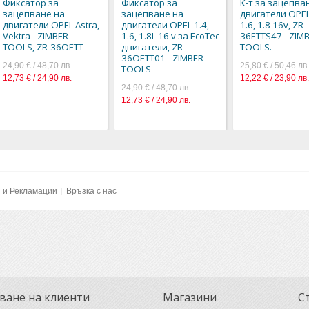
Фиксатор за
Фиксатор за
К-т за зацепва
зацепване на
зацепване на
двигатели OPEL
двигатели OPEL Astra,
двигатели OPEL 1.4,
1.6, 1.8 16v, ZR-
Vektra - ZIMBER-
1.6, 1.8L 16 v за EcoTec
36ETTS47 - ZIM
TOOLS, ZR-36OETT
двигатели, ZR-
TOOLS.
36OETT01 - ZIMBER-
24,90 € / 48,70 лв.
25,80 € / 50,46 лв.
TOOLS
12,73 € / 24,90 лв.
12,22 € / 23,90 лв.
24,90 € / 48,70 лв.
12,73 € / 24,90 лв.
и и Рекламации
Връзка с нас
ване на клиенти
Магазини
С