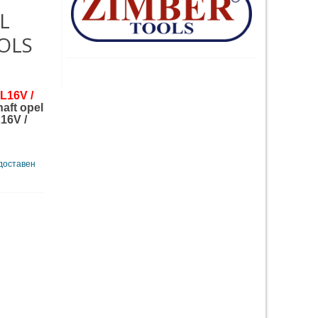
0L
OOLS
8L16V /
aft opel
16V /
 доставен