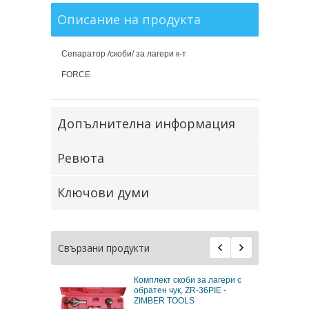
Описание на продукта
Сепаратор /скоби/ за лагери к-т
FORCE
Допълнителна информация
Ревюта
Ключови думи
Свързани продукти
 16 части -
Комплект скоби за лагери с
обратен чук, ZR-36PIE -
ZIMBER TOOLS
в.