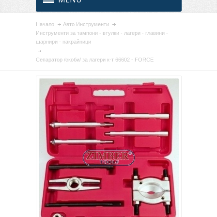
Начало
Авто Инструменти
Инструменти за тампони - втулки - лагери - главини -
шарнири - накрайници
Сепаратор /скоби/ за лагери к-т 66602 - FORCE