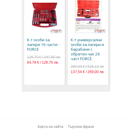
Комплект
за лагери
36PSHG05
К-т скоби за
К-т универсални
ZIMBER 
лагери 16 части -
скоби за лагери и
238,90 € / 
FORCE
барабани с
122,15 € / 
обратен чук 26
126,70 € / 247,80 лв.
част FORCE
64,78 € / 126,70 лв.
269,00 € / 526,12 лв.
137,54 € / 269,00 лв.
Карта на сайта
Търсени фрази