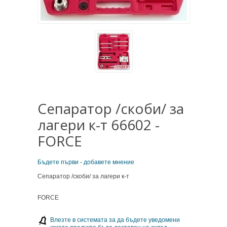
Сепаратор /скоби/ за
лагери к-т 66602 -
FORCE
Бъдете първи - добавете мнение
Сепаратор /скоби/ за лагери к-т
FORCE
Влезте в системата за да бъдете уведомени