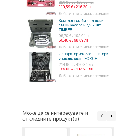
216,30 € / 423,05 лв.
110,59 € / 216,30 лв.
 с желания
Добави към списък с желания
коби за
Комплект скоби за лагери,
 с обратен
зъбни колела и др. 2-3ка -
ZIMBER
в.
98,70 € / 193,04 лв.
в.
50,46 € / 98,69 лв.
 с желания
Добави към списък с желания
лагери 5ч.
Сепаратор /скоба/ за лагери
IMBER
универсален - FORCE
214,90 € / 420,31 лв.
в.
109,88 € / 214,91 лв.
в.
Добави към списък с желания
 с желания
Може да се интересувате и
от следните продукт(и)