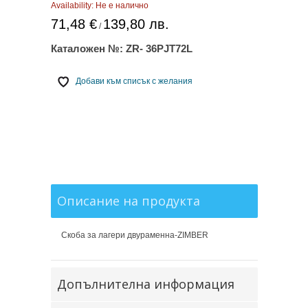
Availability:
Не е налично
71,48 €
139,80 лв.
/
Каталожен №:
ZR- 36PJT72L
Добави към списък с желания
Описание на продукта
Скоба за лагери двураменна-ZIMBER
Допълнителна информация