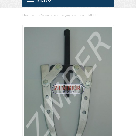
Начало
Скоба за лагери двураменна-ZIMBER