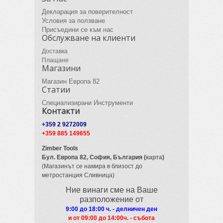
Декларация за поверителност
Условия за ползване
Присъедини се към нас
Обслужване на клиенти
Доставка
Плащане
Магазини
Магазин Европа 82
Статии
Специализирани Инструменти
Контакти
+359 2 9272009
+359 885 149655
Zimber Tools
Бул. Европа 82,
София, България (
карта
)
(Магазинът се намира в близост до
метростанция Сливница)
Ние винаги сме на Ваше
разположение от
9:00 до 18:00 ч. - делничен ден
и от 09
:00 до 14:00ч. - събота