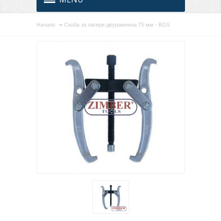
Начало
Скоба за лагери двураменна 75 мм - BGS