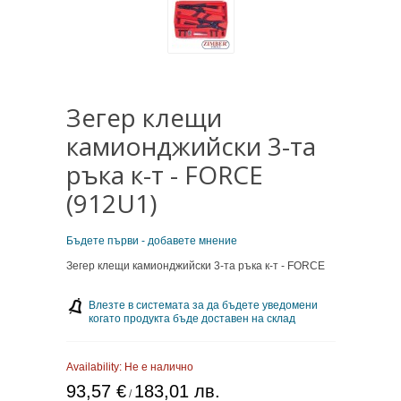
Зегер клещи
камионджийски 3-та
ръка к-т - FORCE
(912U1)
Бъдете първи - добавете мнение
Зегер клещи камионджийски 3-та ръка к-т - FORCE
Влезте в системата за да бъдете уведомени
когато продукта бъде доставен на склад
Availability:
Не е налично
93,57 €
183,01 лв.
/