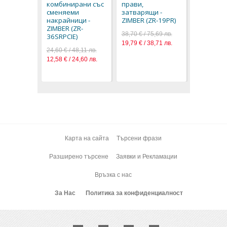
50,36 € / 9
комбинирани със
прави,
сменяеми
затварящи -
накрайници -
ZIMBER (ZR-19PR)
ZIMBER (ZR-
38,70 € / 75,69 лв.
36SRPCIE)
19,79 € / 38,71 лв.
24,60 € / 48,11 лв.
12,58 € / 24,60 лв.
Карта на сайта
Търсени фрази
Разширено търсене
Заявки и Рекламации
Връзка с нас
За Нас
Политика за конфиденциалност