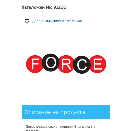
Каталожен №:
912U1
Добави към списък с желания
Описание на продукта
Зегер клещи камионджийски 3-та ръка к-т -