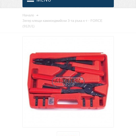
Начало
Зегер клещи камионджийски 3-та ръка к-т - FORCE
(912U1)