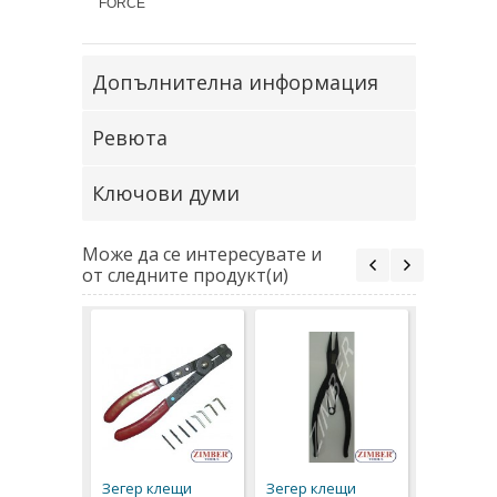
FORCE
Допълнителна информация
Ревюта
Ключови думи
Може да се интересувате и
от следните продукт(и)
К-т зегер
FORCE (5
98,50 € / 1
Зегер клещи
Зегер клещи