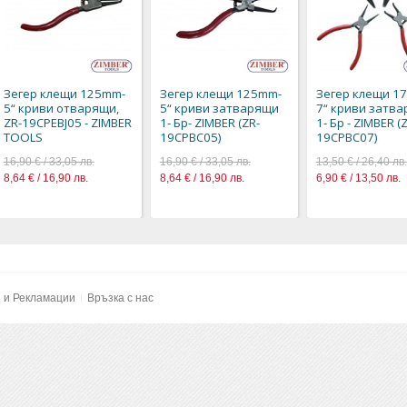
Зегер клещи 125mm-
Зегер клещи 125mm-
Зегер клещи 1
5“ криви отварящи,
5“ криви затварящи
7“ криви затв
ZR-19CPEBJ05 - ZIMBER
1- Бр- ZIMBER (ZR-
1- Бр - ZIMBER (
TOOLS
19CPBC05)
19CPBC07)
16,90 € / 33,05 лв.
16,90 € / 33,05 лв.
13,50 € / 26,40 лв.
8,64 € / 16,90 лв.
8,64 € / 16,90 лв.
6,90 € / 13,50 лв.
и и Рекламации
Връзка с нас