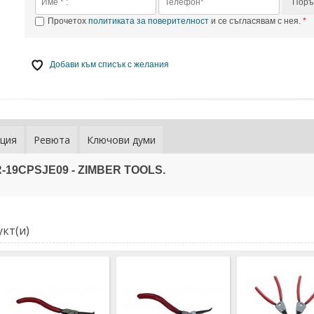
Поръ
Прочетох
политиката за поверителност
и се съгласявам с нея.
Добави към списък с желания
ция
Ревюта
Ключови думи
-19CPSJE09 - ZIMBER TOOLS.
кт(и)