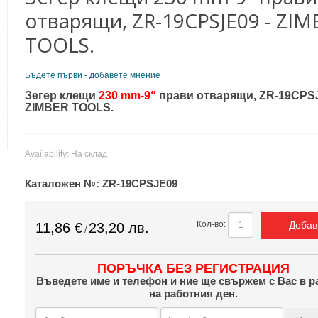
отварящи, ZR-19CPSJE09 - ZIM
TOOLS.
Бъдете първи - добавете мнение
Зегер клещи
230 mm-9“
прави отварящи, ZR-19CPSJ
ZIMBER TOOLS.
Availability:
На склад
Каталожен №:
ZR-19CPSJE09
Добав
Кол-во:
11,86 €
23,20 лв.
/
ПОРЪЧКА БЕЗ РЕГИСТРАЦИЯ
Въведете име и телефон и ние ще свържем с Вас в р
на работния ден.