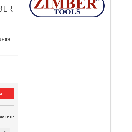
BER
E09 -
и
амките