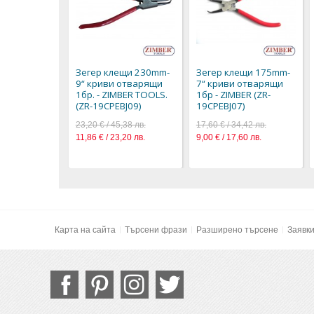
Зегер клещи 230mm-
Зегер клещи 175mm-
9“ криви отварящи
7“ криви отварящи
1бр. - ZIMBER TOOLS.
1бр - ZIMBER (ZR-
(ZR-19CPEBJ09)
19CPEBJ07)
23,20 € / 45,38 лв.
17,60 € / 34,42 лв.
11,86 € / 23,20 лв.
9,00 € / 17,60 лв.
Карта на сайта
Търсени фрази
Разширено търсене
Заявк