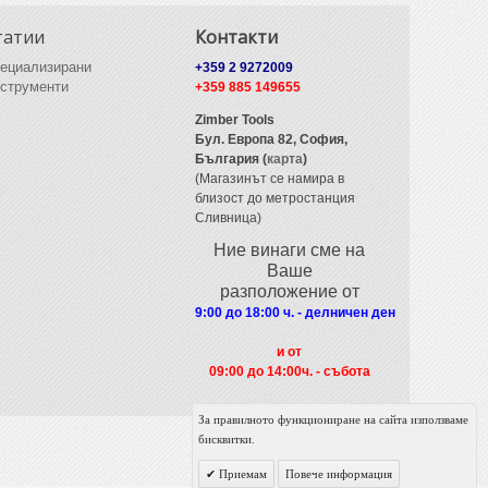
татии
Контакти
ециализирани
+359 2 9272009
струменти
+359 885 149655
Zimber Tools
Бул. Европа 82,
София,
България (
карта
)
(Магазинът се намира в
близост до метростанция
Сливница)
Ние винаги сме на
Ваше
разположение от
9:00 до 18:00 ч. - делничен ден
и от
09
:00 до 14:00ч. - събота
За правилното функциониране на сайта използваме
бисквитки.
Приемам
Повече информация