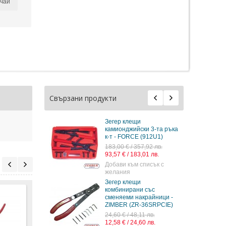
чай
Свързани продукти
Зегер клещи
камионджийски 3-та ръка
к-т - FORCE (912U1)
183,00 € / 357,92 лв.
93,57 € / 183,01 лв.
Добави към списък с
желания
Зегер клещи
комбинирани със
сменяеми накрайници -
ZIMBER (ZR-36SRPCIE)
24,60 € / 48,11 лв.
12,58 € / 24,60 лв.