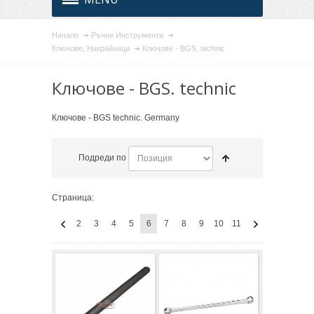
Начало
Ръчни Инструменти
Ключове, Накрайници
Ключове - BGS. technic
Ключове - BGS. technic
Ключове - BGS technic. Germany
Подреди по
Страница:
2
3
4
5
6
7
8
9
10
11