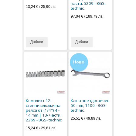
части. 5209 - BGS-
13,24 €
/
25,90 лв.
technic.
97,04 €
/
189,79 лв.
Добави
Добави
Ново
Комплект 12-
Ключ звездогаечен
стенни вложки на
50 mm, 1100 - BGS
релса от (1/4") 4 -
technic.
14 mm | 13- части.
25,51 €
/
49,89 лв.
2269 - BGS- technic.
15,24 €
/
29,81 лв.