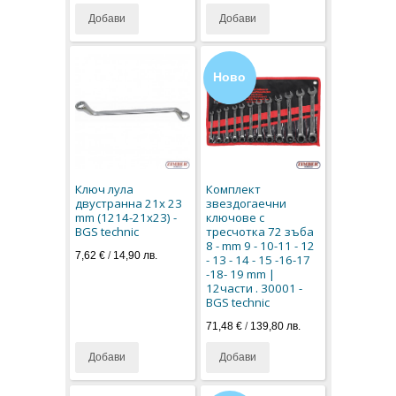
Добави
Добави
Ново
Ключ лула
Комплект
двустранна 21x 23
звездогаечни
mm (1214-21x23) -
ключове с
BGS technic
тресчотка 72 зъба
8 - mm 9 - 10-11 - 12
7,62 €
/
14,90 лв.
- 13 - 14 - 15 -16-17
-18- 19 mm |
12части . 30001 -
BGS technic
71,48 €
/
139,80 лв.
Добави
Добави