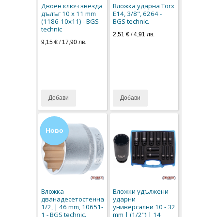
Двоен ключ звезда
Вложка ударна Torx
дълъг 10 x 11 mm
E14, 3/8", 6264 -
(1186-10x11) - BGS
BGS technic.
technic
2,51 €
/
4,91 лв.
9,15 €
/
17,90 лв.
Добави
Добави
Ново
Вложка
Вложки удължени
дванадесетостенна
ударни
1/2, | 46 mm, 10651-
универсални 10 - 32
1 - BGS technic.
mm | (1/2") | 14