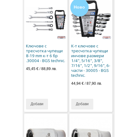
Ново
Ключове с
К-т ключове с
тресчотка чупещи
тресчотка чупещи
8-19 mm к-т 6 бр
инчове размери
.30004 - BGS technic.
1/4", 5/16", 3/8",
7/16", 1/2", 9/16", 6-
45,45 €
/
88,89 лв.
части - 30005 - BGS
technic.
44,94 €
/
87,90 лв.
Добави
Добави