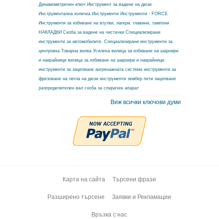
Динамометричен ключ
Инструмент за вадене на дюзи
Инструментална количка
Инструменти
Инструменти - FORCE
Инструменти за избиване на втулки, лагери, главини, тампони
НАКЛАДКИ
Скоба за вадене на чистачки
Специализирани
инструменти за автомобилите.
Специализирани инструменти за
центровка
Товарна вилка
Усилена вилица за избиване на шарнири
и накрайници
вилица за избиване на шарнири и накрайници
инструменти за зацепване ангренажната система
инструменти за
фрезоване на легла на дюзи
инструменти зембер
пети зацепване
разпределителен вал
скоба за спирачен апарат
Виж всички ключови думи
Карта на сайта
Търсени фрази
Разширено търсене
Заявки и Рекламации
Връзка с нас