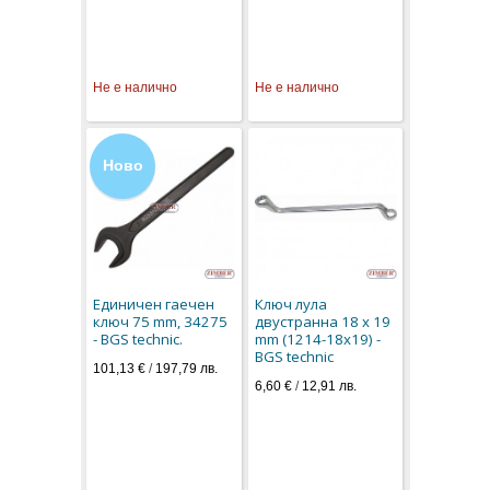
Не е налично
Не е налично
Ново
Единичен гаечен
Ключ лула
ключ 75 mm, 34275
двустранна 18 x 19
- BGS technic.
mm (1214-18x19) -
BGS technic
101,13 €
/
197,79 лв.
6,60 €
/
12,91 лв.