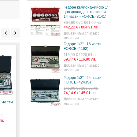
Гедоре камионджийско 1"
цол дванадесетостенни -
14 части - FORCE (8141)
864,90 € / 1 691,60 лв.
442,22 € / 864,91 лв.
Добави към списък с
желания
Гедоре 1/2" - 16 части -
FORCE (4162)
116,90 € / 228,64 лв.
59,77 € / 116,90 лв.
Добави към списък с
желания
Гедоре 1/2" - 24 части -
Гедоре комплект 1/2"
Гедоре 1/2" - 60 части
Гедор
FORCE (4243S)
- 51 части (4512) -
- FORCE (4601-5)
94 ча
145,00 € / 283,60 лв.
FORCE PROFESSIONAL
S04H
196,90 € / 385,10 лв.
74,14 € / 145,01 лв.
JON
169,90 € / 332,30 лв.
100,67 € / 196,89 лв.
Добави към списък с
1 части
154,2
86,87 € / 169,90 лв.
желания
)
78,84 
лв.
лв.