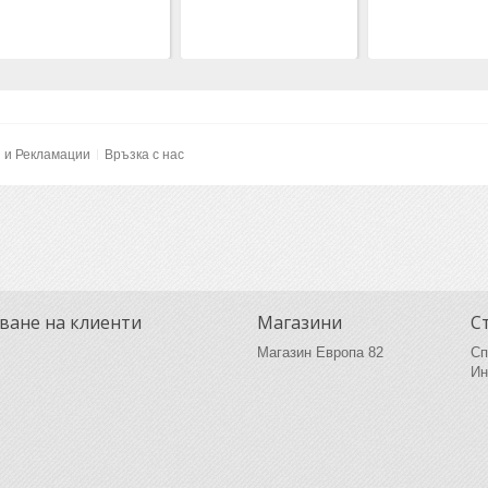
и и Рекламации
Връзка с нас
ване на клиенти
Магазини
С
Магазин Европа 82
Сп
Ин