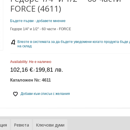
FORCE (4611)
Бъдете първи - добавете мнение
Гедоре 1/4" и 1/2" - 60 части - FORCE
Влезте в системата за да бъдете уведомени когато продукта бъде
на склад
Availability:
Не е налично
102,16 €
199,81 лв.
/
Каталожен №:
4611
Добави към списък с желания
ция
Ревюта
Ключови думи