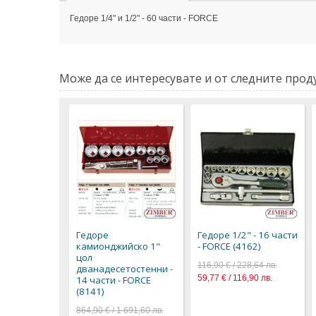
Гедоре 1/4" и 1/2" - 60 части - FORCE
Може да се интересувате и от следните проду
Гедоре
Гедоре 1/2" - 16 части
камионджийско 1"
- FORCE (4162)
цол
116,90 € / 228,64 лв.
дванадесетостенни -
59,77 € / 116,90 лв.
14 части - FORCE
(8141)
864,90 € / 1 691,60 лв.