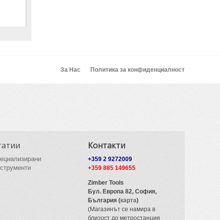
За Нас
Политика за конфиденциалност
татии
Контакти
ециализирани
+359 2 9272009
струменти
+359 885 149655
Zimber Tools
Бул. Европа 82,
София,
България (
карта
)
(Магазинът се намира в
близост до метростанция