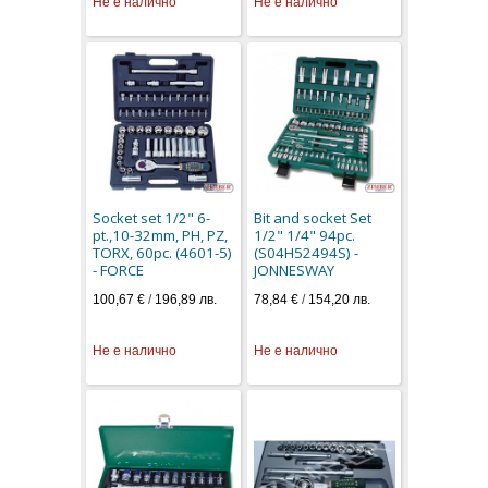
Не е налично
Не е налично
Socket set 1/2" 6-
Bit and socket Set
pt.,10-32mm, PH, PZ,
1/2" 1/4" 94pc.
TORX, 60pc. (4601-5)
(S04H52494S) -
- FORCE
JONNESWAY
100,67 €
/
196,89 лв.
78,84 €
/
154,20 лв.
Не е налично
Не е налично