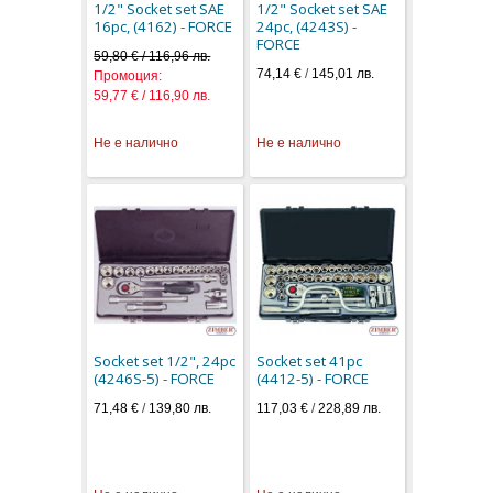
1/2" Socket set SAE
1/2" Socket set SAE
16pc, (4162) - FORCE
24pc, (4243S) -
FORCE
59,80 € / 116,96 лв.
74,14 €
/
145,01 лв.
Промоция:
59,77 € / 116,90 лв.
Не е налично
Не е налично
Socket set 1/2", 24pc
Socket set 41pc
(4246S-5) - FORCE
(4412-5) - FORCE
71,48 €
/
139,80 лв.
117,03 €
/
228,89 лв.