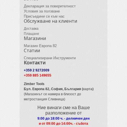
Декларация за поверителност
Условия за ползване
Присъедини се към нас
Обслужване на клиенти
Доставка
Плащане
Магазини
Магазин Европа 82
Статии
Специализирани Инструменти
Контакти
+359 2 9272009
+359 885 149655
Zimber Tools
Бул. Европа 82,
София, България (
карта
)
(Магазинът се намира в близост до
метростанция Сливница)
Ние винаги сме на Ваше
разположение от
9:00 до 18:00 ч. - делничен ден
и от 09
:00 до 14:00ч. - събота