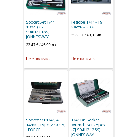
Socket Set 1/4"
Гедоре 1/4" - 19
18pc. (ZJ-
части - FORCE
S04H2118S) -
25,21 €
/
49,31 лв.
JONNESWAY
23,47 €
/
45,90 лв.
Не е налично
Не е налично
Socket set 1/4", 4-
1/4" Dr. Socket
14mm, 19pc (2203-5)
Wrench Set 25pcs.
- FORCE
(ZJ-S04H2125S) -
JONNESWAY