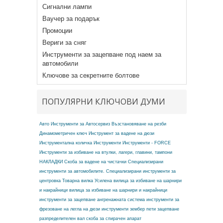
Сигнални лампи
Ваучер за подарък
Промоции
Вериги за сняг
Инструменти за зацепване под наем за
автомобили
Ключове за секретните болтове
ПОПУЛЯРНИ КЛЮЧОВИ ДУМИ
Авто Инструменти за Автосервиз
Възстановяване на резби
Динамометричен ключ
Инструмент за вадене на дюзи
Инструментална количка
Инструменти
Инструменти - FORCE
Инструменти за избиване на втулки, лагери, главини, тампони
НАКЛАДКИ
Скоба за вадене на чистачки
Специализирани
инструменти за автомобилите.
Специализирани инструменти за
центровка
Товарна вилка
Усилена вилица за избиване на шарнири
и накрайници
вилица за избиване на шарнири и накрайници
инструменти за зацепване ангренажната система
инструменти за
фрезоване на легла на дюзи
инструменти зембер
пети зацепване
разпределителен вал
скоба за спирачен апарат