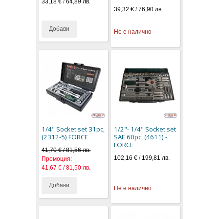
33,18 €
/
64,89 лв.
39,32 €
/
76,90 лв.
Добави
Не е налично
1/4" Socket set 31pc,
1/2"- 1/4" Socket set
(2312-5) FORCE
SAE 60pc, (4611) -
FORCE
41,70 € / 81,56 лв.
102,16 €
/
199,81 лв.
Промоция:
41,67 € / 81,50 лв.
Добави
Не е налично