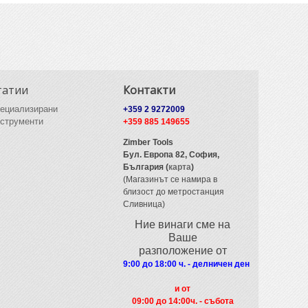
татии
Контакти
ециализирани
+359 2 9272009
струменти
+359 885 149655
Zimber Tools
Бул. Европа 82,
София,
България (
карта
)
(Магазинът се намира в
близост до метростанция
Сливница)
Ние винаги сме на
Ваше
разположение от
9:00 до 18:00 ч. - делничен ден
и от
09
:00 до 14:00ч. - събота