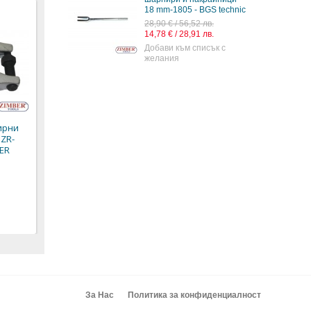
18 mm-1805 - BGS technic
28,90 € / 56,52 лв.
14,78 € / 28,91 лв.
Добави към списък с
желания
Вилица за избиване
Усилена вилица за
на шарнири и
избиване на
накрайници
шарнири и
24х300mm, ZR-
накрайници 18mm
36TRS24 - ZIMBER
(400mm рамо) -
ирни
TOOLS.
ZIMBER-TOOLS
 ZR-
BER
17,80 € / 34,81 лв.
18,70 € / 36,57 лв.
9,10 € / 17,80 лв.
9,56 € / 18,70 лв.
За Нас
Политика за конфиденциалност