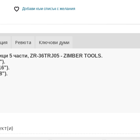
Добави към списък с желания
ция
Ревюта
Ключови думи
ци 5 части, ZR-36TRJ05 - ZIMBER TOOLS.
).
6").
").
кт(и)