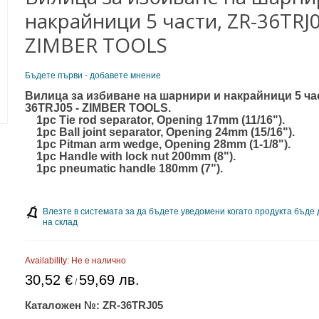
накрайници 5 части, ZR-36TRJ0
ZIMBER TOOLS
Бъдете първи - добавете мнение
Вилица за избиване на шарнири и накрайници 5 час
36TRJ05 - ZIMBER TOOLS.
1pc Tie rod separator, Opening 17mm (11/16").
1pc Ball joint separator, Opening 24mm (15/16").
1pc Pitman arm wedge, Opening 28mm (1-1/8").
1pc Handle with lock nut 200mm (8").
1pc pneumatic handle 180mm (7").
Влезте в системата за да бъдете уведомени когато продукта бъде
на склад
Availability:
Не е налично
30,52 €
59,69 лв.
/
Каталожен №:
ZR-36TRJ05