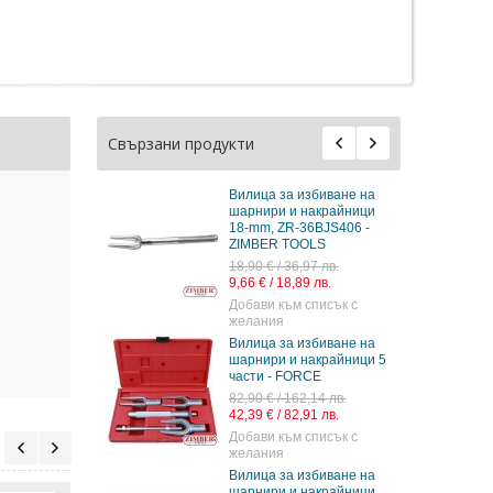
Свързани продукти
Вилица за избиване на
шарнири и накрайници
18-mm, ZR-36BJS406 -
ZIMBER TOOLS
18,90 € / 36,97 лв.
9,66 € / 18,89 лв.
Добави към списък с
желания
Вилица за избиване на
шарнири и накрайници 5
части - FORCE
82,90 € / 162,14 лв.
42,39 € / 82,91 лв.
Добави към списък с
желания
Вилица за избиване на
шарнири и накрайници