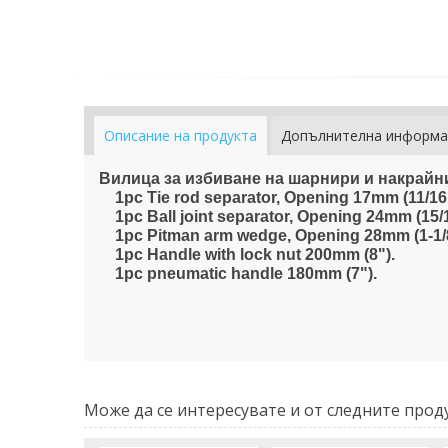
Описание на продукта
Допълнителна информа
Вилица за избиване на шарнири и накрайни
1pc Tie rod separator, Opening 17mm (11/16"
1pc Ball joint separator, Opening 24mm (15/1
1pc Pitman arm wedge, Opening 28mm (1-1/8
1pc Handle with lock nut 200mm (8").
1pc pneumatic handle 180mm (7").
Може да се интересувате и от следните проду