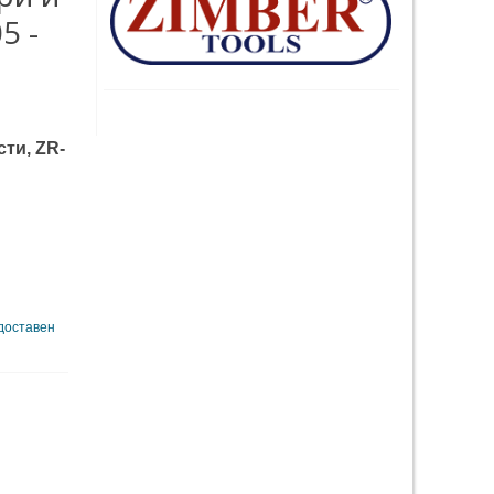
5 -
ти, ZR-
 доставен