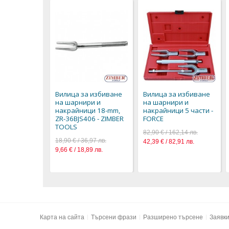
Вилица за избиване
Вилица за избиване
на шарнири и
на шарнири и
накрайници 18-mm,
накрайници 5 части -
ZR-36BJS406 - ZIMBER
FORCE
TOOLS
82,90 € / 162,14 лв.
18,90 € / 36,97 лв.
42,39 € / 82,91 лв.
9,66 € / 18,89 лв.
Карта на сайта
Търсени фрази
Разширено търсене
Заявк