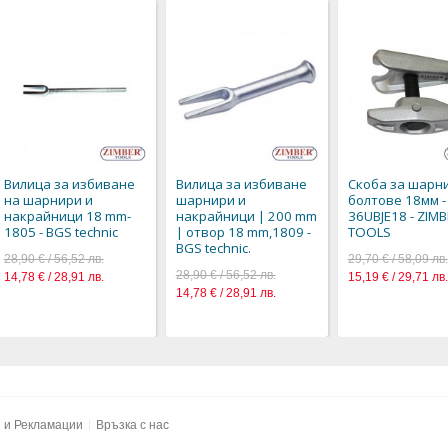
Вилица за избиване
Вилица за избиване
Скоба за шарн
на шарнири и
шарнири и
болтове 18мм -
накрайници 18 mm-
накрайници | 200 mm
36UBJE18 - ZIM
1805 - BGS technic
| отвор 18 mm,1809 -
TOOLS
BGS technic.
28,90 € / 56,52 лв.
29,70 € / 58,09 лв.
28,90 € / 56,52 лв.
14,78 € / 28,91 лв.
15,19 € / 29,71 лв.
14,78 € / 28,91 лв.
и и Рекламации
Връзка с нас