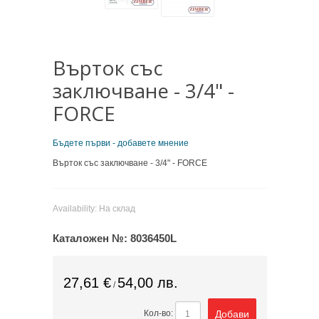
Върток със
заключване - 3/4" -
FORCE
Бъдете първи - добавете мнение
Върток със заключване - 3/4" - FORCE
Availability:
На склад
Каталожен №:
8036450L
27,61 €
54,00 лв.
/
Добави
Кол-во: