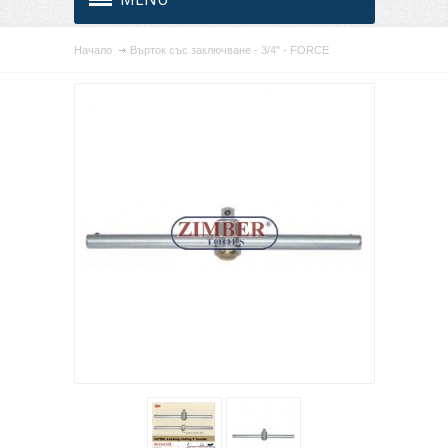
Начало
Върток със заключване - 3/4" - FORCE