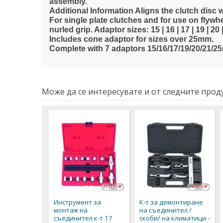
assembly.
Additional Information Aligns the clutch disc
For single plate clutches and for use on flywhe
nurled grip. Adaptor sizes: 15 | 16 | 17 | 19 | 20
Includes cone adaptor for sizes over 25mm.
Complete with 7 adaptors 15/16/17/19/20/21/2
Може да се интересувате и от следните проду
Инструмент за
К-т за демонтиране
монтаж на
на съединител /
съединител к-т 17
скоби/ на климатици -