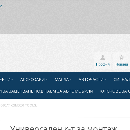
ас
Профил
Новини
ЕНТИ
АКСЕСОАРИ
МАСЛА
АВТОЧАСТИ
СИГНАЛ
 ЗА ЗАЦЕПВАНЕ ПОД НАЕМ ЗА АВТОМОБИЛИ
КЛЮЧОВЕ ЗА 
ZR-36CAT -ZIMBER TOOLS.
Универсален к-т за монтаж,