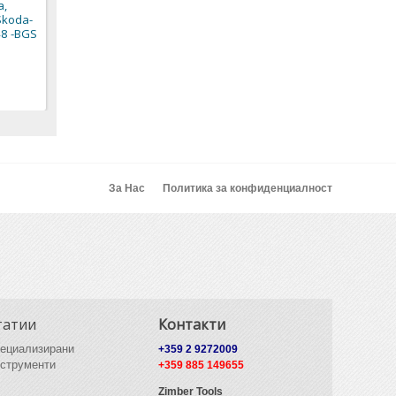
a,
158,00 € / 309,02 лв.
84,06 € / 164,41 лв.
Skoda-
80,78 € / 157,99 лв.
48 -BGS
За Нас
Политика за конфиденциалност
татии
Контакти
ециализирани
+359 2 9272009
струменти
+359 885 149655
Zimber Tools