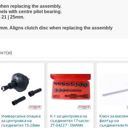
 when replacing the assembly.
els with centre pilot bearing.
 | 21 | 25mm.
5mm. Aligns clutch disc when replacing the assembly
кт(и)
Универсална опашка
К-т за центровка на
Ключ за масле
за центровка на
съединител 17части -
филтър на
съединител 15-28мм
ZT-04227 - SMANN
съединители H