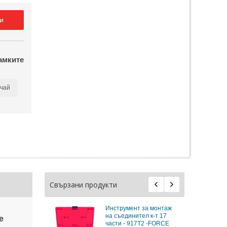
и
амките
чай
Свързани продукти
Инструмент за монтаж
на съединител к-т 17
e
части - 917T2 -FORCE