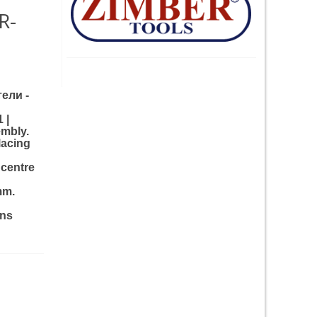
R-
ели -
 |
embly.
lacing
 centre
5mm.
gns