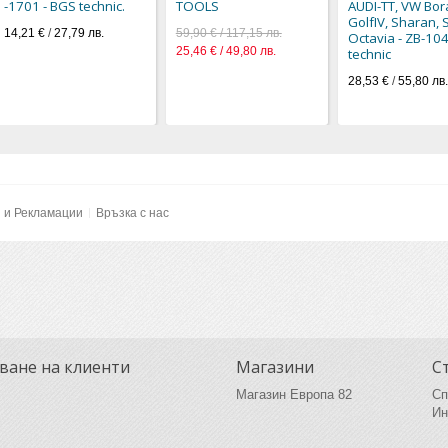
-1701 - BGS technic.
TOOLS
AUDI-TT, VW Bor
GolfIV, Sharan, 
14,21 €
/
27,79 лв.
59,90 € / 117,15 лв.
Octavia - ZB-10
25,46 € / 49,80 лв.
technic
28,53 €
/
55,80 лв.
и и Рекламации
Връзка с нас
ване на клиенти
Магазини
С
Магазин Европа 82
Сп
Ин