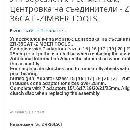
центровка на съединители - Z
36CAT -ZIMBER TOOLS.
Бъдете първи - добавете мнение
Универсален к-т за монтаж, центровка на съединит
ZR-36CAT -ZIMBER TOOLS..
Complete with 7 adaptors (sizes: 15 | 16 | 17 | 19 | 20 | 21
25mm) to align the clutch disc when replacing the ass
Additional Information Aligns the clutch disc when rep
the assembly.
For single plate clutches and for use on flywheels with
pilot bearing.
nurled grip. Adaptor sizes: 15 | 16 | 17 | 19 | 20 | 21 | 2
Includes cone adaptor for sizes over 25mm.
Complete with 7 adaptors 15/16/17/19/20/21/25mm. Ali
clutch disc when replacing the assembly
.
Availability:
На склад
Каталожен №:
ZR-36CAT