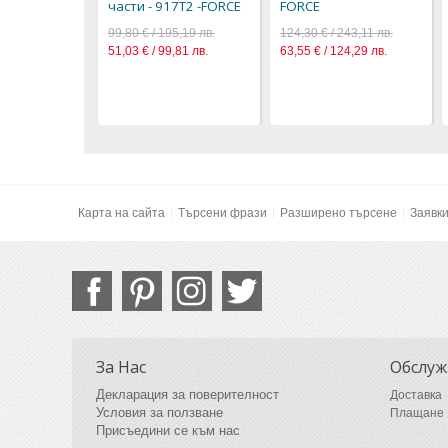
части - 917T2 -FORCE
FORCE
99,80 € / 195,19 лв.
124,30 € / 243,11 лв.
51,03 € / 99,81 лв.
63,55 € / 124,29 лв.
Карта на сайта
Търсени фрази
Разширено търсене
Заявк
За Нас
Обслуж
Декларация за поверителност
Доставка
Условия за ползване
Плащане
Присъедини се към нас