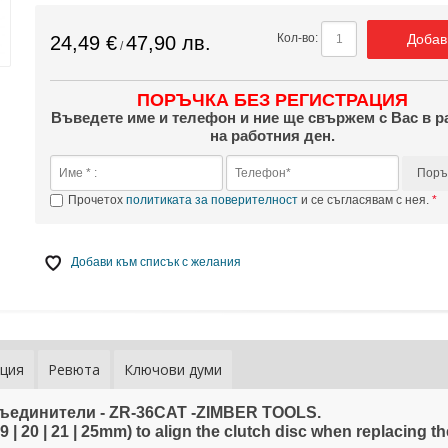
Добав
Кол-во:
24,49 €
47,90 лв.
/
ПОРЪЧКА БЕЗ РЕГИСТРАЦИЯ
Въведете име и телефон и ние ще свържем с Вас в р
на работния ден.
Поръ
Прочетох
политиката за поверителност
и се съгласявам с нея.
Добави към списък с желания
ция
Ревюта
Ключови думи
съединители - ZR-36CAT -ZIMBER TOOLS.
19 | 20 | 21 | 25mm) to align the clutch disc when replacing th