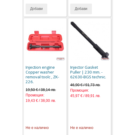
Добави
Добави
Injection engine
Injector Gasket
Copper washer
Puller | 230 mm. -
removal toolc , ZK-
62630-BGS technic.
226.
46,90 € / 91,73 лв.
19,50 € / 38,14 лв.
Промоция:
Промоция:
45,97 € / 89,91 лв.
19,43 € / 38,00 лв.
Не е налично
Не е налично