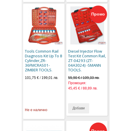
Промо
Tools Common Rail
Diesel Injector Flow
Diagnosis Kit Up To 8
Test Kit Common Rail,
Cylinder,ZR-
ZT-04293 (ZT-
36FMCRAS01-
04A3024) -SMANN
ZIMBER TOOLS.
TOOLS.
101,75 €
/
199,01 лв.
55,90 € / 109,33 лв.
Промоция:
45,45 € / 88,89 лв.
Добави
Не е налично
Промо