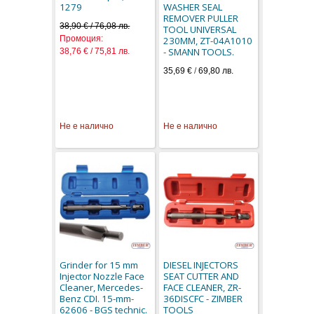
1279
WASHER SEAL
REMOVER PULLER
38,90 € / 76,08 лв.
TOOL UNIVERSAL
Промоция:
230MM, ZT-04A1010
- SMANN TOOLS.
38,76 € / 75,81 лв.
35,69 €
/
69,80 лв.
Не е налично
Не е налично
Grinder for 15 mm
DIESEL INJECTORS
Injector Nozzle Face
SEAT CUTTER AND
Cleaner, Mercedes-
FACE CLEANER, ZR-
Benz CDI. 15-mm-
36DISCFC - ZIMBER
62606 - BGS technic.
TOOLS