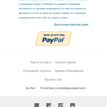
и накрайници
вилица за избиване на шарнири и накрайници
инструменти за зацепване ангренажната система
инструменти за
фрезоване на легла на дюзи
инструменти зембер
пети зацепване
разпределителен вал
скоба за спирачен апарат
Виж всички ключови думи
Карта на сайта
Търсени фрази
Разширено търсене
Заявки и Рекламации
Връзка с нас
За Нас
Политика за конфиденциалност