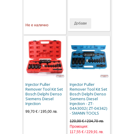
Добави
Не е налично
Injector Puller
Injector Puller
Remover Tool Kit Set
Remover Tool Kit Set
Bosch Delphi Denso
Bosch Delphi Denso
Siemens Diesel
Siemens Diesel
Injection
Injection - ZT-
04A3002( ZT-04342)
99,70 €
/
195,00 лв.
- SMANN TOOLS
120,00 € / 234,70 лв.
Промоция:
117,55 € / 229,91 лв.