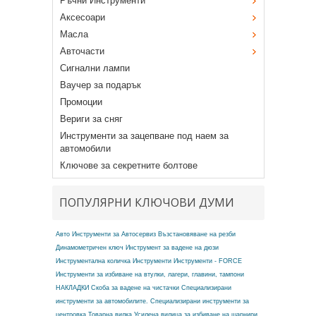
Ръчни Инструменти
Аксесоари
Масла
Авточасти
Сигнални лампи
Ваучер за подарък
Промоции
Вериги за сняг
Инструменти за зацепване под наем за
автомобили
Ключове за секретните болтове
ПОПУЛЯРНИ КЛЮЧОВИ ДУМИ
Авто Инструменти за Автосервиз
Възстановяване на резби
Динамометричен ключ
Инструмент за вадене на дюзи
Инструментална количка
Инструменти
Инструменти - FORCE
Инструменти за избиване на втулки, лагери, главини, тампони
НАКЛАДКИ
Скоба за вадене на чистачки
Специализирани
инструменти за автомобилите.
Специализирани инструменти за
центровка
Товарна вилка
Усилена вилица за избиване на шарнири