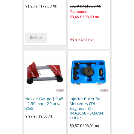
91,93 €
/
179,80 лв.
56,70 € / 110,90 лв.
Промоция:
50,46 € / 98,69 лв.
Добави
Не е налично
Nozzle Gauge | 0.45
Injector Puller for
- 1.50 mm | 20 pcs. -
Mercedes CDI
BGS
Engines - ZT-
04A3068 - SMANN
9,97 €
/
19,50 лв.
TOOLS.
50,57 €
/
98,91 лв.