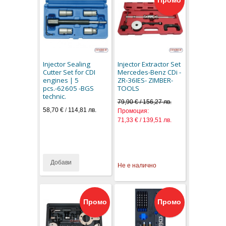
Injector Sealing
Injector Extractor Set
Cutter Set for CDI
Mercedes-Benz CDi -
engines | 5
ZR-36IES- ZIMBER-
pcs.-62605 -BGS
TOOLS
technic.
79,90 € / 156,27 лв.
58,70 €
/
114,81 лв.
Промоция:
71,33 € / 139,51 лв.
Добави
Не е налично
Промо
Промо