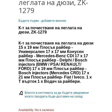
леглата на дюзи, ZK-
1279
Бъдете първи - добавете мнение
К-т за почистване на леглата на
дюзи, ZK-1279
К-т за почистване на леглата на дюзи
15 x 19 мм Плосък райбер -
Универсален 17 x 17 мм Конусен
райбер - Mercedes-Benz CDI 17 x 17
мм Плосък райбер - Delphi / Bosch
injectors (BMW / PSA/ RENAULT/
FORD) 17 x 19 мм Плосък райбер -
Bosch injectors (Mercedes CRD) 17 x
21 мм Плосък райбер- Fiat / Iveco. 1 х
Т върток 1 х Водач за райбери.
Влезте в системата за да бъдете уведомени
когато продукта бъде доставен на склад
Availability:
Не е налично