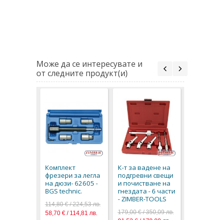
Може да се интересувате и
от следните продукт(и)
Инструме
почиств
леглата 
Комплект
К-т за вадене на
15 mm. M
фрезери за легла
подгревни свещи
Benz CDI 
на дюзи- 62605 -
и почистване на
BGS techn
BGS technic.
гнездата - 6 части
179,80 € / 
- ZIMBER-TOOLS
114,80 € / 224,53 лв.
91,93 € / 1
179,00 € / 350,09 лв.
58,70 € / 114,81 лв.