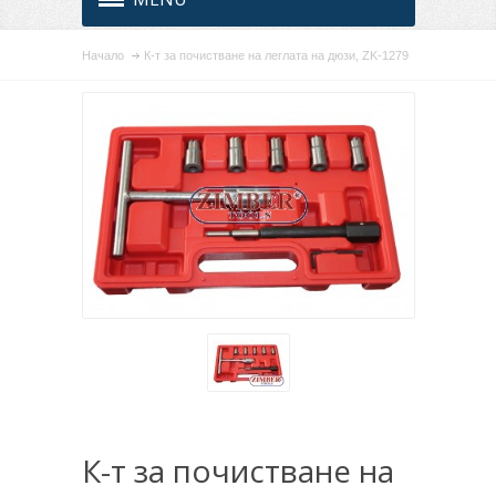
Начало
К-т за почистване на леглата на дюзи, ZK-1279
К-т за почистване на