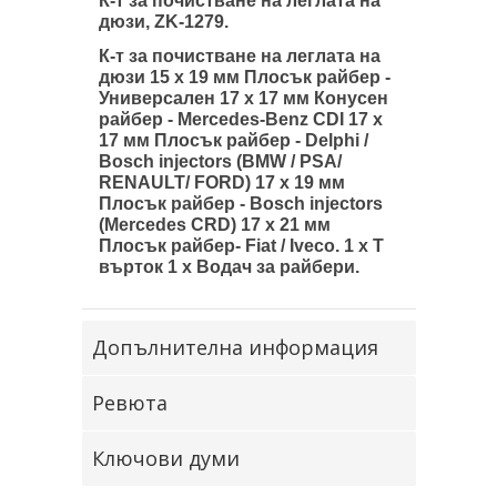
К-т за почистване на леглата на
дюзи, ZK-1279.
К-т за почистване на леглата на
дюзи 15 x 19 мм Плосък райбер -
Универсален 17 x 17 мм Конусен
райбер - Mercedes-Benz CDI 17 x
17 мм Плосък райбер - Delphi /
Bosch injectors (BMW / PSA/
RENAULT/ FORD) 17 x 19 мм
Плосък райбер - Bosch injectors
(Mercedes CRD) 17 x 21 мм
Плосък райбер- Fiat / Iveco. 1 х Т
върток 1 х Водач за райбери.
Допълнителна информация
Ревюта
Ключови думи