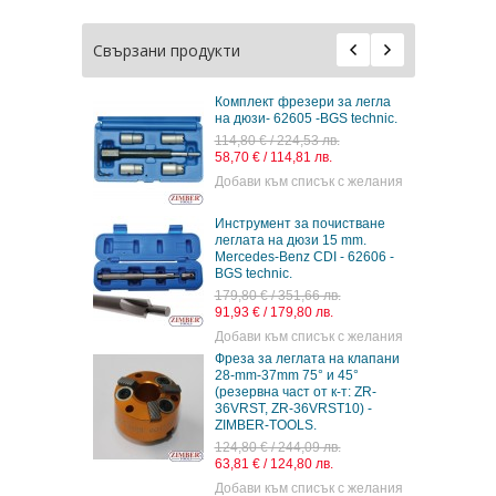
Свързани продукти
Комплект фрезери за легла
на дюзи- 62605 -BGS technic.
114,80 € / 224,53 лв.
58,70 € / 114,81 лв.
Добави към списък с желания
Инструмент за почистване
леглата на дюзи 15 mm.
Mercedes-Benz CDI - 62606 -
BGS technic.
179,80 € / 351,66 лв.
91,93 € / 179,80 лв.
Добави към списък с желания
Фреза за леглата на клапани
28-mm-37mm 75° и 45°
(резервна част от к-т: ZR-
36VRST, ZR-36VRST10) -
ZIMBER-TOOLS.
124,80 € / 244,09 лв.
63,81 € / 124,80 лв.
Добави към списък с желания