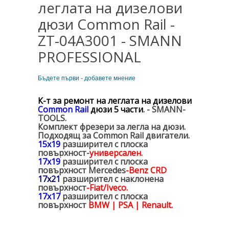
леглата на дизелови
дюзи Common Rail -
ZT-04A3001 - SMANN
PROFESSIONAL
Бъдете първи - добавете мнение
К-т за ремонт на леглата на дизелови
Common Rail
дюзи 5 части
. - SMANN-
TOOLS.
Комплект фрезери за легла на дюзи.
Подходящ за Common Rail двигатели.
15x19
разширител с плоска
повърхност-
универсален.
17x19
разширител с плоска
повърхност
Mercedes
-Benz CRD
17x21
разширител с наклонена
повърхност
-Fiat/Iveco.
17x17
разширител с плоска
повърхност
BMW | PSA | Renault.