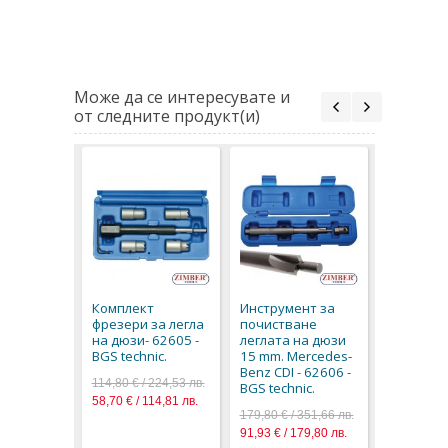
Може да се интересувате и
от следните продукт(и)
Фрезер з
почиств
гнездата
Комплект
Инструмент за
дизелови
фрезери за легла
почистване
бр. -17x1
на дюзи- 62605 -
леглата на дюзи
FIAT / IVE
BGS technic.
15 mm. Mercedes-
FORD - ZI
Benz CDI - 62606 -
TOOLS.
114,80 € / 224,53 лв.
BGS technic.
18,90 € / 3
58,70 € / 114,81 лв.
179,80 € / 351,66 лв.
9,66 € / 18
91,93 € / 179,80 лв.