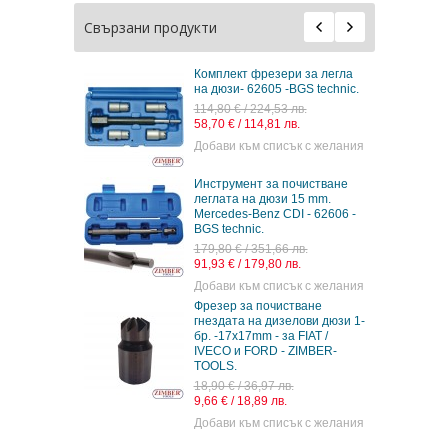
Свързани продукти
Комплект фрезери за легла
на дюзи- 62605 -BGS technic.
114,80 € / 224,53 лв.
58,70 € / 114,81 лв.
Добави към списък с желания
Инструмент за почистване
леглата на дюзи 15 mm.
Mercedes-Benz CDI - 62606 -
BGS technic.
179,80 € / 351,66 лв.
91,93 € / 179,80 лв.
Добави към списък с желания
Фрезер за почистване
гнездата на дизелови дюзи 1-
бр. -17x17mm - за FIAT /
IVECO и FORD - ZIMBER-
TOOLS.
18,90 € / 36,97 лв.
9,66 € / 18,89 лв.
Добави към списък с желания