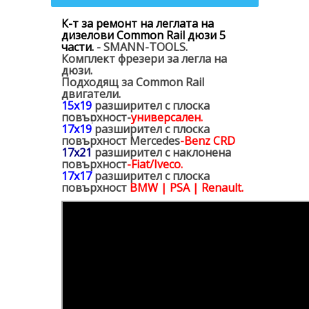
К-т за ремонт на леглата на
дизелови Common Rail дюзи 5
части.
- SMANN-TOOLS.
Комплект фрезери за легла на
дюзи.
Подходящ за Common Rail
двигатели.
15x19
разширител с плоска
повърхност-
универсален.
17x19
разширител с плоска
повърхност
Mercedes
-Benz CRD
17x21
разширител с наклонена
повърхност
-Fiat/Iveco.
17x17
разширител с плоска
повърхност
BMW | PSA | Renault.