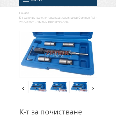
Начало
К-т за почистване леглата на дизелови дюзи Common Rail -
ZT-04A3001 - SMANN PROFESSIONAL
К-т за почистване