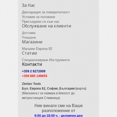
За Нас
Декларация за поверителност
Условия за ползване
Присъедини се към нас
Обслужване на клиенти
Доставка
Плащане
Магазини
Магазин Европа 82
Статии
Специализирани Инструменти
Контакти
+359 2 9272009
+359 885 149655
Zimber Tools
Бул. Европа 82,
София, България (
карта
)
(Магазинът се намира в близост до
метростанция Сливница)
Ние винаги сме на Ваше
разположение от
9:00 до 18:00 ч. - делничен ден