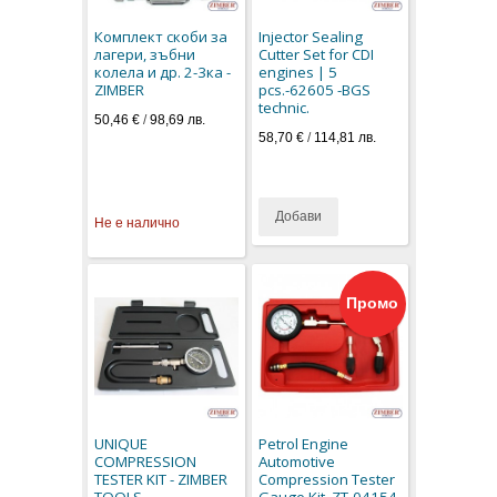
Комплект скоби за
Injector Sealing
лагери, зъбни
Cutter Set for CDI
колела и др. 2-3ка -
engines | 5
ZIMBER
pcs.-62605 -BGS
technic.
50,46 €
/
98,69 лв.
58,70 €
/
114,81 лв.
Добави
Не е налично
Промо
UNIQUE
Petrol Engine
COMPRESSION
Automotive
TESTER KIT - ZIMBER
Compression Tester
TOOLS.
Gauge Kit. ZT-04154-