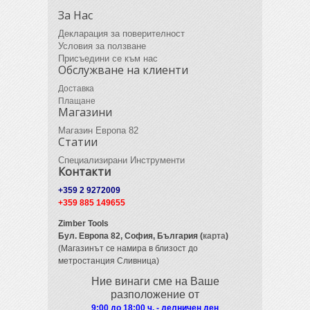
За Нас
Декларация за поверителност
Условия за ползване
Присъедини се към нас
Обслужване на клиенти
Доставка
Плащане
Магазини
Магазин Европа 82
Статии
Специализирани Инструменти
Контакти
+359 2 9272009
+359 885 149655
Zimber Tools
Бул. Европа 82,
София, България (
карта
)
(Магазинът се намира в близост до
метростанция Сливница)
Ние винаги сме на Ваше
разположение от
9:00 до 18:00 ч. - делничен ден