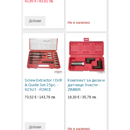
42,85 € / 83,81 лв.
Добави
Не е налично
Screw Extractor / Drill
Комплект за дюзи и
& Guide Set 25pc. -
датчици 3части -
925U1 - FORCE
ZIMBER
73,52 €
/
143,79 лв.
18,30 €
/
35,79 лв.
Добави
Не е налично