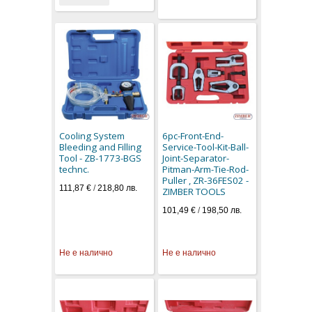
Cooling System
6pc-Front-End-
Bleeding and Filling
Service-Tool-Kit-Ball-
Tool - ZB-1773-BGS
Joint-Separator-
technc.
Pitman-Arm-Tie-Rod-
Puller , ZR-36FES02 -
111,87 €
/
218,80 лв.
ZIMBER TOOLS
101,49 €
/
198,50 лв.
Не е налично
Не е налично