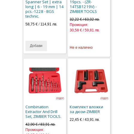
Spanner Set | extra
19pcs. - (ZR-
long | 6 - 19 mm | 14
14TSB1219V) -
pcs.-1228 - BGS
ZIMBER TOOLS
technic.
32,22 € / 63,02 лв.
58,75 €
/
114,91 лв.
Промоция:
30,58 € / 59,81 лв.
Добави
Не е налично
Combination
Комплект вложки
Extractor And Drill
за дюзи-ZIMBER
Set, ZIMBER TOOLS.
22,45 €
/
43,91 лв.
42,90 € / 83,91 лв.
Промоция: