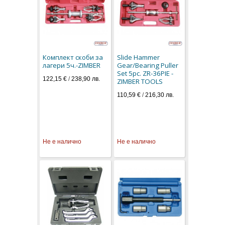
Комплект скоби за
Slide Hammer
лагери 5ч.-ZIMBER
Gear/Bearing Puller
Set 5pc. ZR-36PIE -
122,15 €
/
238,90 лв.
ZIMBER TOOLS
110,59 €
/
216,30 лв.
Не е налично
Не е налично