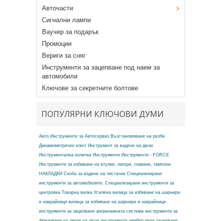
Авточасти
Сигнални лампи
Ваучер за подарък
Промоции
Вериги за сняг
Инструменти за зацепване под наем за
автомобили
Ключове за секретните болтове
ПОПУЛЯРНИ КЛЮЧОВИ ДУМИ
Авто Инструменти за Автосервиз
Възстановяване на резби
Динамометричен ключ
Инструмент за вадене на дюзи
Инструментална количка
Инструменти
Инструменти - FORCE
Инструменти за избиване на втулки, лагери, главини, тампони
НАКЛАДКИ
Скоба за вадене на чистачки
Специализирани
инструменти за автомобилите.
Специализирани инструменти за
центровка
Товарна вилка
Усилена вилица за избиване на шарнири
и накрайници
вилица за избиване на шарнири и накрайници
инструменти за зацепване ангренажната система
инструменти за
фрезоване на легла на дюзи
инструменти зембер
пети зацепване