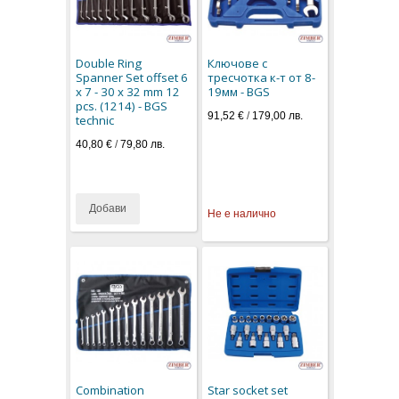
Double Ring
Ключове с
Spanner Set offset 6
тресчотка к-т от 8-
x 7 - 30 x 32 mm 12
19мм - BGS
pcs. (1214) - BGS
91,52 €
/
179,00 лв.
technic
40,80 €
/
79,80 лв.
Добави
Не е налично
Combination
Star socket set