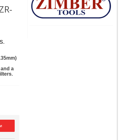
ZR-
S.
o 135mm)
s and a
lters.
и