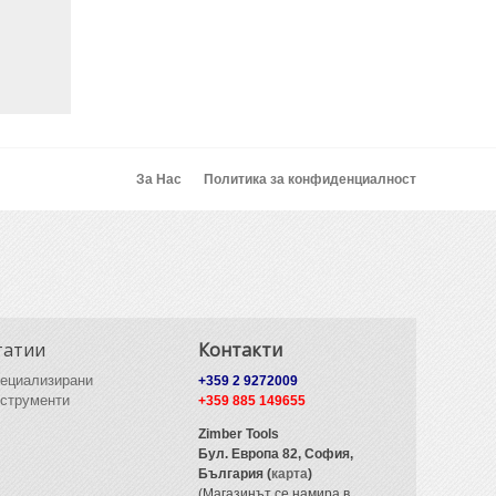
За Нас
Политика за конфиденциалност
татии
Контакти
ециализирани
+359 2 9272009
струменти
+359 885 149655
Zimber Tools
Бул. Европа 82,
София,
България (
карта
)
(Магазинът се намира в