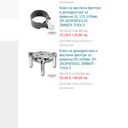
желания
Ключ за маслени филтри
и дехидратори за
камиони XL 125-145мм,
ZR-36OFWSD125 -
ZIMBER-TOOLS
29,90 € / 58,48 лв.
15,29 € / 29,90 лв.
Добави към списък с
желания
Ключ за дехидратори и
маслени филтри за
камиони 95-165мм, ZR-
36OFWSG01 ZIMBER -
TOOLS.
98,70 € / 193,04 лв.
50,46 € / 98,69 лв.
Добави към списък с
желания