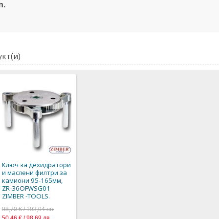
n.
кт(и)
Ключ за дехидратори
и маслени филтри за
камиони 95-165мм,
ZR-36OFWSG01
ZIMBER -TOOLS.
98,70 € / 193,04 лв.
50,46 € / 98,69 лв.