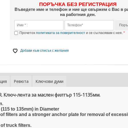
ПОРЪЧКА БЕЗ РЕГИСТРАЦИЯ
Въведете име и телефон и ние ще свържем с Вас в р
на работния ден.
Поръ
Прочетох
политиката за поверителност
и се съгласявам с нея.
Добави към списък с желания
ция
Ревюта
Ключови думи
R.
Ключ-лента за маслен филтър 115-1135мм.
m.
" (115 to 135mm) in Diameter
of filters and a stronger anchor plate for removal of excess
f truck filters.