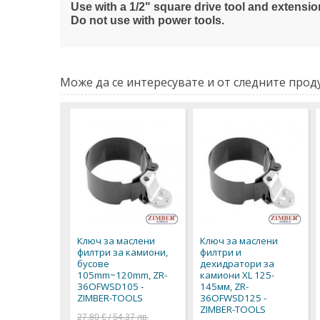
Use with a 1/2" square drive tool and extensio
Do not use with power tools.
Може да се интересувате и от следните проду
Ключ за маслени
Ключ за маслени
филтри за камиони,
филтри и
бусове
дехидратори за
105mm~120mm, ZR-
камиони XL 125-
36OFWSD105 -
145мм, ZR-
ZIMBER-TOOLS
36OFWSD125 -
ZIMBER-TOOLS
27,80 € / 54,37 лв.