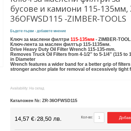
бусове и камиони 115-135мм, 
36OFWSD115 -ZIMBER-TOOLS
Бъдете първи - добавете мнение
Ключ за маслени филтри
115-135мм
- ZIMBER-TOOL
Ключ-лента за маслен филтър 115-1135мм.
Drive Heavy Duty Oil Filter Wrench 115-135-mm.
Removes Truck Oil Filters from 4-1/2" to 5-1/4" (115 t
in Diameter
Wrench features a wider band for a better grip of filter
stronger anchor plate for removal of excessively tight fi
Availability:
На склад
Каталожен №:
ZR-36OFWSD115
Добав
Кол-во:
14,57 €
28,50 лв.
/