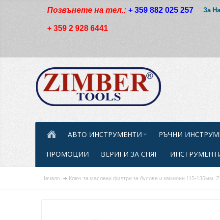
Позвънете на тел.:
+ 359 882 025 257
За Н
+ 359 2 928 6441
АВТО ИНСТРУМЕНТИ
РЪЧНИ ИНСТРУМ
ПРОМОЦИИ
ВЕРИГИ ЗА СНЯГ
ИНСТРУМЕНТИ
Начало
Ключ за маслени филтри за бусове и камиони 115-135мм