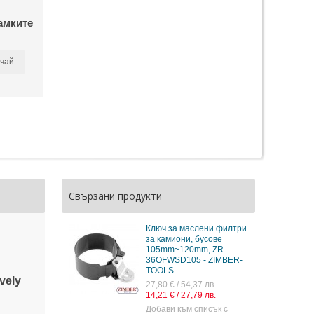
амките
чай
Свързани продукти
Ключ за маслени филтри
за камиони, бусове
105mm~120mm, ZR-
36OFWSD105 - ZIMBER-
TOOLS
ively
27,80 € / 54,37 лв.
14,21 € / 27,79 лв.
Добави към списък с